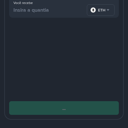
Você recebe
ETH