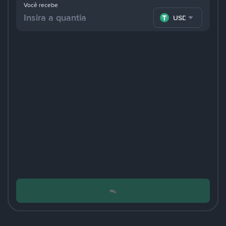
Você recebe
USDT