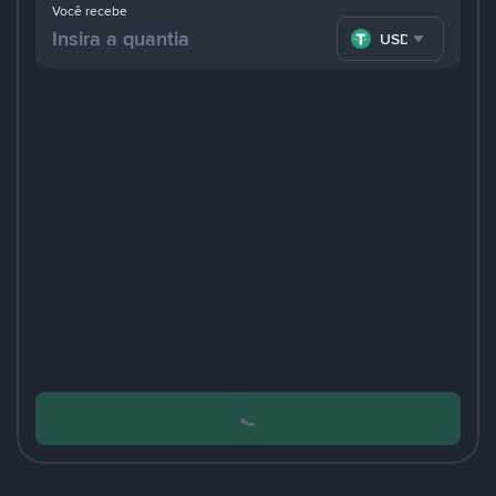
Você recebe
USDT