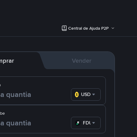
Central de Ajuda P2P
mprar
Vender
a
USD
ebe
FDUSD