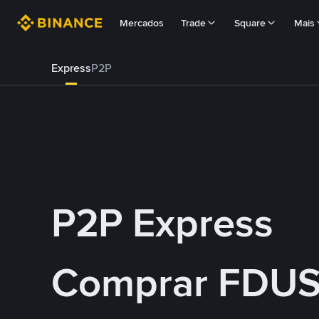
Mercados
Trade
Square
Mais
Express
P2P
P2P Express
Comprar FDU