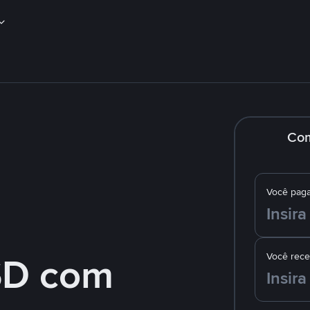
Co
Você pag
SD com
Você rec