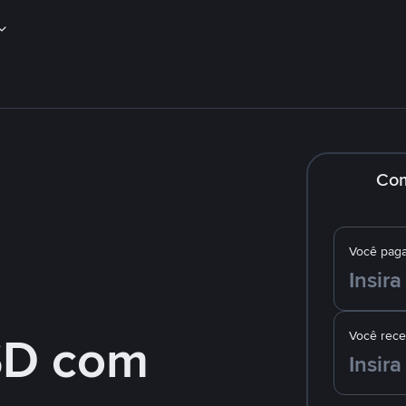
Co
Você pag
SD com
Você rec