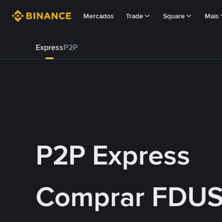
Mercados
Trade
Square
Mais
Express
P2P
P2P Express
Comprar FDU