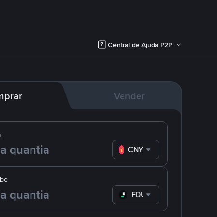
Central de Ajuda P2P
mprar
Vender
a
CNY
ebe
FDUSD