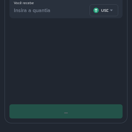
Você recebe
USDT