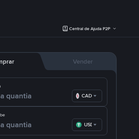
Central de Ajuda P2P
mprar
Vender
a
CAD
ebe
USDT