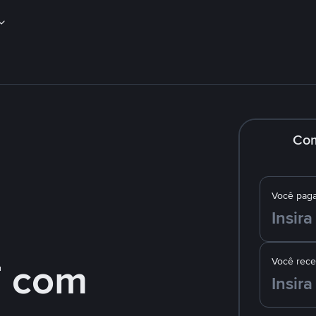
Co
Você pag
 com
Você rec