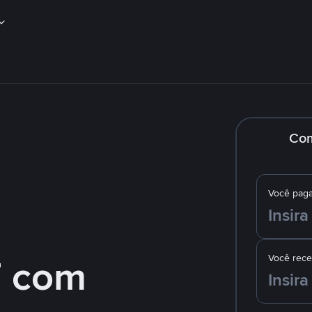
Co
Você pag
 com
Você rec