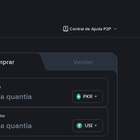
Central de Ajuda P2P
mprar
Vender
a
PKR
ebe
USDT