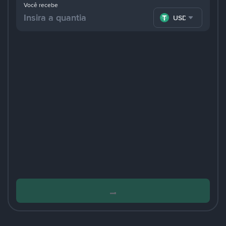
Você recebe
USDT