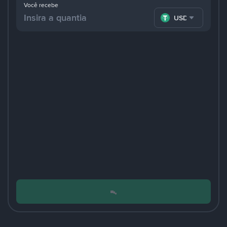
Você recebe
USDT