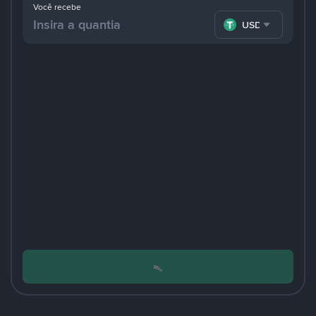
Você recebe
USDT