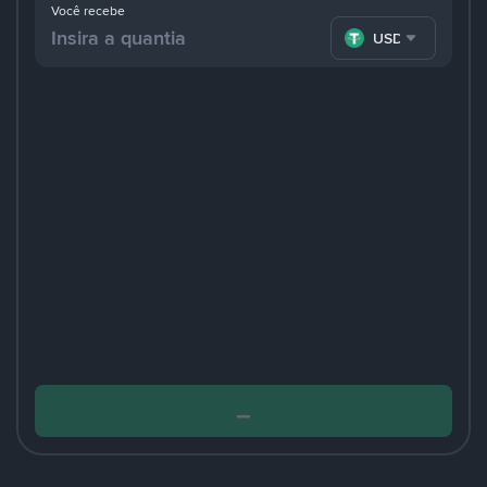
Você recebe
USDT