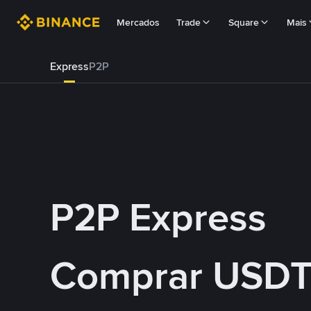
Mercados
Trade
Square
Mais
Express
P2P
P2P Express
Comprar USDT