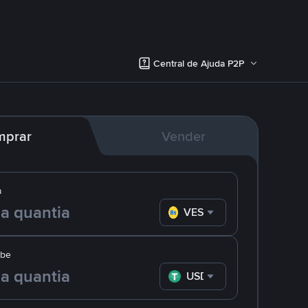
Central de Ajuda P2P
mprar
Vender
a
VES
ebe
USDT