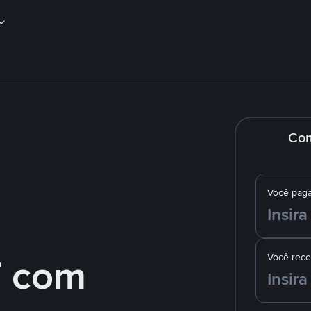
Co
Você pag
 com
Você rec