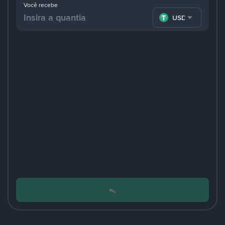
Você recebe
USDT