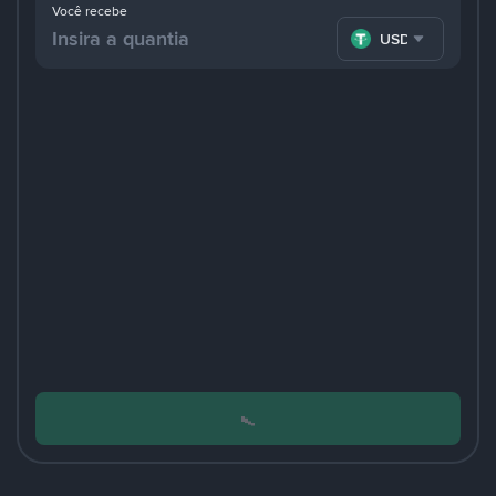
Você recebe
USDT