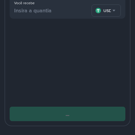
Você recebe
USDT