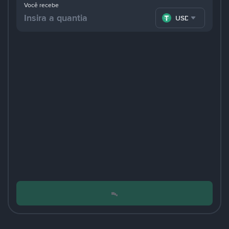
Você recebe
USDT