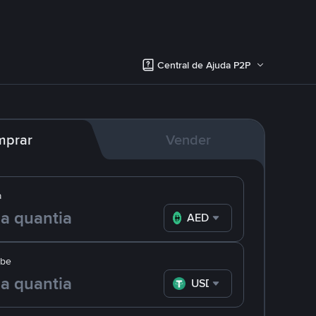
Central de Ajuda P2P
mprar
Vender
a
AED
ebe
USDT