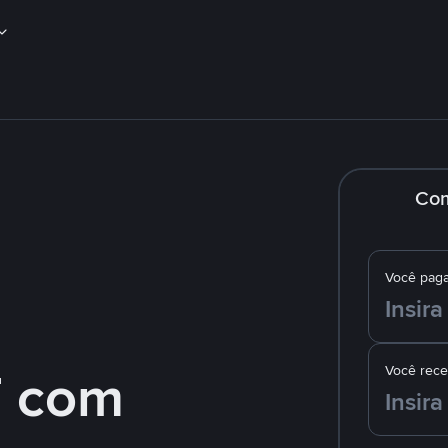
Co
Você pag
 com
Você rec