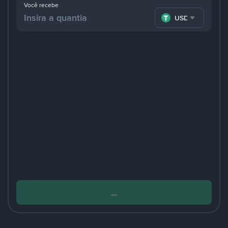
Você recebe
USDT