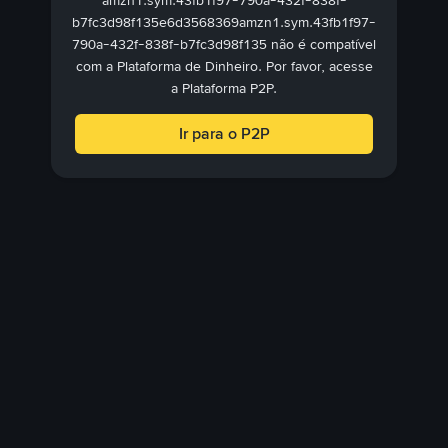
amzn1.sym.43fb1f97-790a-432f-838f-
b7fc3d98f135e6d3568369amzn1.sym.43fb1f97-
790a-432f-838f-b7fc3d98f135 não é compatível
com a Plataforma de Dinheiro. Por favor, acesse
a Plataforma P2P.
Ir para o P2P