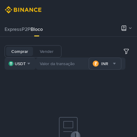
Express
P2P
Bloco
Comprar
Vender
USDT
INR