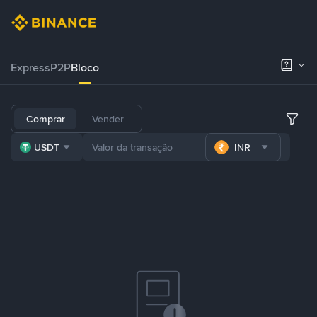
Express
P2P
Bloco
Comprar
Vender
USDT
INR