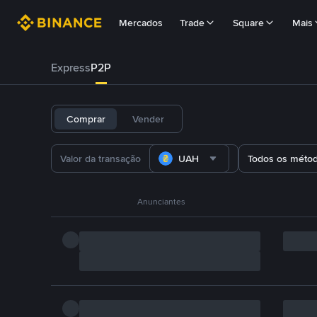
Mercados
Trade
Square
Mais
Express
P2P
Comprar
Vender
UAH
Todos os méto
Anunciantes