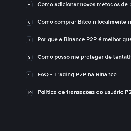
Como adicionar novos métodos de 
5
Como comprar Bitcoin localmente 
6
Por que a Binance P2P é melhor qu
7
Como posso me proteger de tentativ
8
FAQ - Trading P2P na Binance
9
Política de transações do usuário P
10