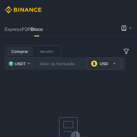
Express
P2P
Bloco
Comprar
Vender
USDT
USD