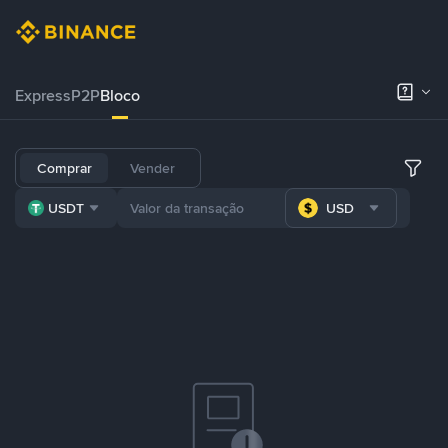
Express
P2P
Bloco
Comprar
Vender
USDT
USD