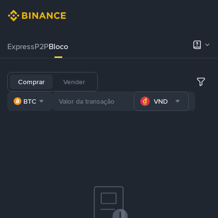
Express
P2P
Bloco
Comprar
Vender
BTC
VND