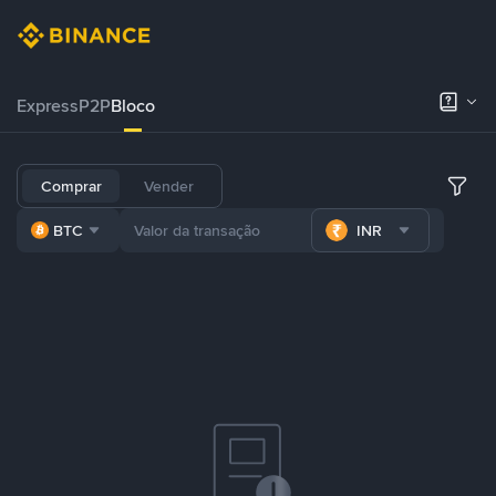
Express
P2P
Bloco
Comprar
Vender
BTC
INR