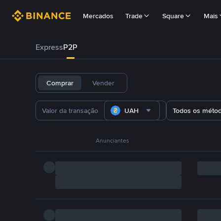
Mercados
Trade
Square
Mais
Express
P2P
Comprar
Vender
UAH
Todos os méto
Anunciantes