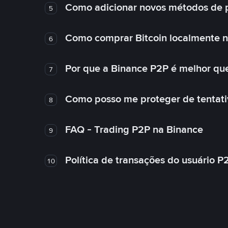
Como adicionar novos métodos de 
5
Como comprar Bitcoin localmente 
6
Por que a Binance P2P é melhor qu
7
Como posso me proteger de tentativ
8
FAQ - Trading P2P na Binance
9
Política de transações do usuário P
10