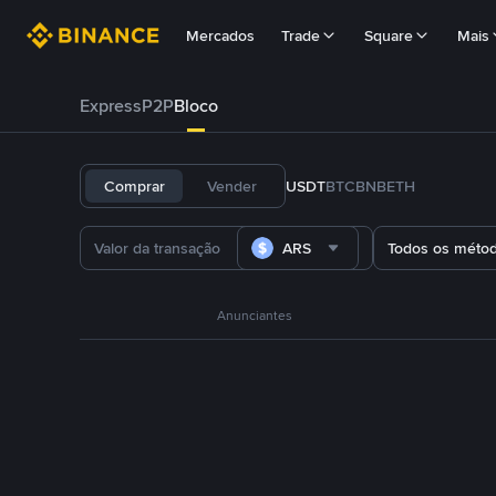
Mercados
Trade
Square
Mais
Express
P2P
Bloco
Comprar
Vender
USDT
BTC
BNB
ETH
ARS
Todos os méto
Anunciantes