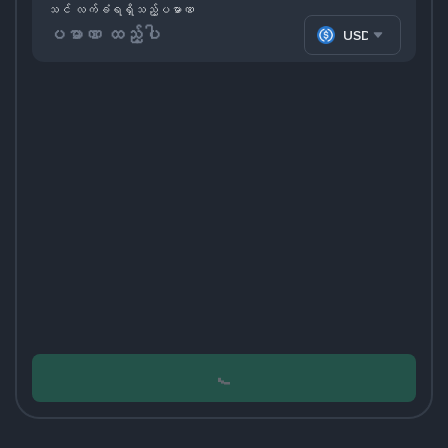
သင် လက်ခံရရှိသည့်ပမာဏ
USDC