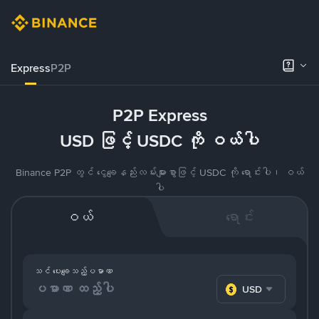
Express
P2P
P2P Express
USD ဖြင့် USDC ကို ဝယ်ပါ
Binance P2P တွင် ငွေချေနည်းလမ်းများစွာဖြင့် USDC ကို ရောင်းပါ၊ ဝယ်
ပါ
ဝယ်
ရောင်း
သင် ပေးချေသည့်ပမာဏ
USD