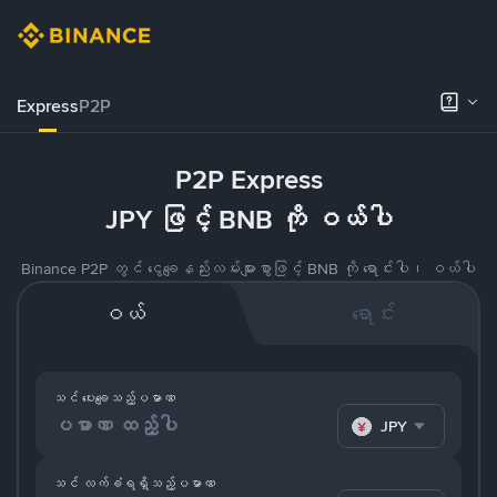
Express
P2P
P2P Express
JPY ဖြင့် BNB ကို ဝယ်ပါ
Binance P2P တွင် ငွေချေနည်းလမ်းများစွာဖြင့် BNB ကို ရောင်းပါ၊ ဝယ်ပါ
ဝယ်
ရောင်း
သင် ပေးချေသည့်ပမာဏ
JPY
သင် လက်ခံရရှိသည့်ပမာဏ