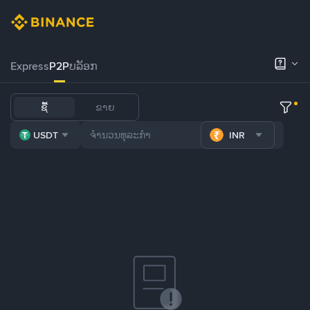
Express
P2P
ບລັອກ
ຊື້
ຂາຍ
USDT
INR