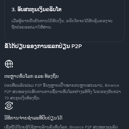
3. ຮັບສະກຸນເງິນຄຣິບໂຕ
ເມື່ອຜູ້ຂາຍຢືນຢັນການໄດ້ຮັບເງິນ, ຄຣິບໂຕຈະໄດ້ຮັບຄຸ້ມຄອງຈະ
ຖືກປ່ອຍອອກມາໃຫ້ທ່ານ.
ຂໍ້ໄດ້ປຽບຂອງການແລກປ່ຽນ P2P
ຕະຫຼາດທົ່ວໂລກ ແລະ ທ້ອງຖິ່ນ
ບ່ອນທີ່ແພລັດຟອມ P2P ອື່ນໆຫຼາຍເປົ້າໝາຍຕະຫຼາດສະເພາະ, Binance
P2P ສະໜອງປະສົບການການຊື້ຂາຍທົ່ວໂລກຢ່າງແທ້ຈິງ ໂດຍຮອງຮັບກວ່າ
70 ສະກຸນເງິນທ້ອງຖິ່ນ.
ວິທີການຈ່າຍຊຳລະທີ່ປັບປ່ຽນໄດ້
ເຊື່ອຖືໄດ້ໂດຍຜູ້ໃຊ້ຫຼາຍລ້ານຄົນທົ່ວໂລກ, Binance P2P ສະໜອງແພລັດ