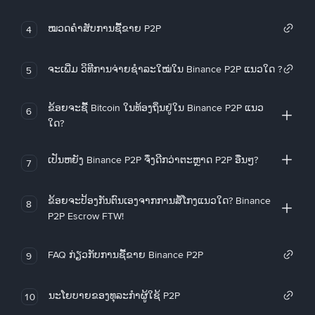
ໝວດຄໍາສັບການຊື້ຂາຍ P2P
4
ຈະເພີ່ມ ວິທີການຈ່າຍຊຳລະໃໝ່ໃນ Binance P2P ແນວໃດ ?
5
ຂ້ອຍຈະຊື້ Bitcoin ໃນທ້ອງຖິ່ນຢູ່ໃນ Binance P2P ແນວ
6
ໃດ?
ເປັນຫຍັງ Binance P2P ຈຶ່ງດີກວ່າຕະຫຼາດ P2P ອື່ນໆ?
7
ຂ້ອຍຈະປ້ອງກັນຕົນເອງຈາກການສໍ້ໂກງແນວໃດ? Binance
8
P2P Escrow FTW!
FAQ ກ່ຽວກັບການຊື້ຂາຍ Binance P2P
9
ນະໂຍບາຍຂອງທຸລະກໍາຜູ້ໃຊ້ P2P
10