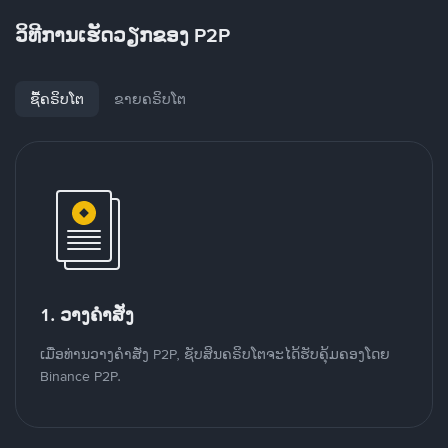
ວິທີການເຮັດວຽກຂອງ P2P
ຊື້ຄຣິບໂຕ
ຂາຍຄຣິບໂຕ
1. ວາງຄໍາສັ່ງ
ເມື່ອທ່ານວາງຄໍາສັ່ງ P2P, ຊັບສິນຄຣິບໂຕຈະໄດ້ຮັບຄຸ້ມຄອງໂດຍ
Binance P2P.