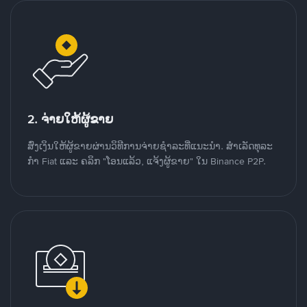
2. ຈ່າຍໃຫ້ຜູ້ຂາຍ
ສົ່ງເງິນໃຫ້ຜູ້ຂາຍຜ່ານວິທີການຈ່າຍຊຳລະທີ່ແນະນໍາ. ສໍາເລັດທຸລະ
ກໍາ Fiat ແລະ ຄລິກ "ໂອນແລ້ວ, ແຈ້ງຜູ້ຂາຍ" ໃນ Binance P2P.