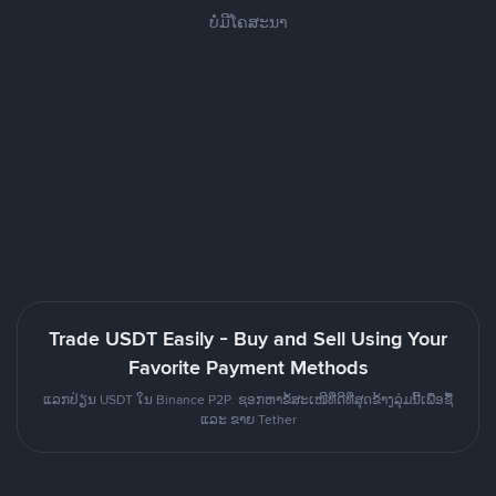
ບໍ່ມີໂຄສະນາ
Trade USDT Easily - Buy and Sell Using Your
Favorite Payment Methods
ແລກປ່ຽນ USDT ໃນ Binance P2P. ຊອກຫາຂໍ້ສະເໜີທີ່ດີທີ່ສຸດຂ້າງລຸ່ມນີ້ເພື່ອຊື້
ແລະ ຂາຍ Tether