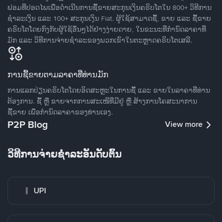
ຟອມທີ່ປອດໄພເພື່ອດໍາເນີນການຊື້ຂາຍສະກຸນເງິນຄຣິບໂຕໃນ 800+ ວິທີການ
ຊໍາລະເງິນ ແລະ 100+ ສະກຸນເງິນ Fiat. ຜູ້ໃຊ້ສາມາດຊື້, ຂາຍ ແລະ ຊື້ຂາຍ
ຄຣິບໂຕໂດຍກົງກັບຜູ້ໃຊ້ອື່ນໆໄດ້ຢ່າງງ່າຍດາຍ, ໃນຂະນະທີ່ກໍານົດລາຄາທີ່
ມັກ ແລະ ວິທີການຈ່າຍຊຳລະຂອງພວກເຂົາໃນຕະຫຼາດຄຣິບໂຕເສລີ.
ການຊື້ຂາຍຕາມລາຄາທີ່ທ່ານມັກ
ການແລກປ່ຽນຄຣິບໂຕໂດຍອິດສະຫຼະໃນການຊື້ ແລະ ຂາຍໃນລາຄາທີ່ທ່ານ
ຕ້ອງການ. ຊື້ ຫຼື ຂາຍຈາກການສະເໜີທີ່ມີຢູ່ ຫຼື ສ້າງການໂຄສະນາການ
ຊື້ຂາຍ ເພື່ອກໍານົດລາຄາຂອງທ່ານເອງ.
P2P Blog
View more
ວິທີການຈ່າຍຊຳລະອັນດັບຕົ້ນ
UPI