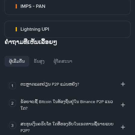
IMPS - PAN
Lightning UPI
ຄໍາຖາມທີ່ເຫັນເລື້ອຍໆ
ຜູ້ເລີ່ມຕົ້ນ
ຂັ້ນສູງ
ຜູ້ໂຄສະນາ
ຕະຫຼາດແລກປ່ຽນ P2P ແມ່ນຫຍັງ?
1
ຂ້ອຍຈະຊື້ Bitcoin ໃນທ້ອງຖິ່ນຢູ່ໃນ Binance P2P ແນວ
2
ໃດ?
ສະກຸນເງິນຄຣິບໂຕ ໃດທີ່ຮອງຮັບໃນເຂດການຊື້ຂາຍແບບ
3
P2P?