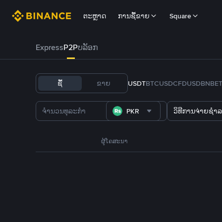
ຕະຫຼາດ
ການຊື້ຂາຍ
Square
Express
P2P
ບລັອກ
ຊື້
ຂາຍ
USDT
BTC
USDC
FDUSD
BNB
E
PKR
ວິທີການຈ່າຍຊຳລ
ຜູ້ໂຄສະນາ