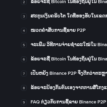
ຂ້ອຍຈະຊື້ Bitcoin ໃນທ້ອງຖິ່ນຢູ່ໃນ B
2
ສະກຸນເງິນຄຣິບໂຕ ໃດທີ່ຮອງຮັບໃນເຂ
3
ໝວດຄໍາສັບການຊື້ຂາຍ P2P
4
ຈະເພີ່ມ ວິທີການຈ່າຍຊຳລະໃໝ່ໃນ Bin
5
ຂ້ອຍຈະຊື້ Bitcoin ໃນທ້ອງຖິ່ນຢູ່ໃນ B
6
ເປັນຫຍັງ Binance P2P ຈຶ່ງດີກວ່າຕະຫຼ
7
ຂ້ອຍຈະປ້ອງກັນຕົນເອງຈາກການສໍ້ໂກງ
8
FAQ ກ່ຽວກັບການຊື້ຂາຍ Binance P2P
9