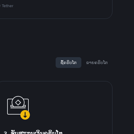
ຍ Tether
ຊື້ຄຣິບໂຕ
ຂາຍຄຣິບໂຕ
3. ຮັບສະກຸນເງິນຄຣິບໂຕ