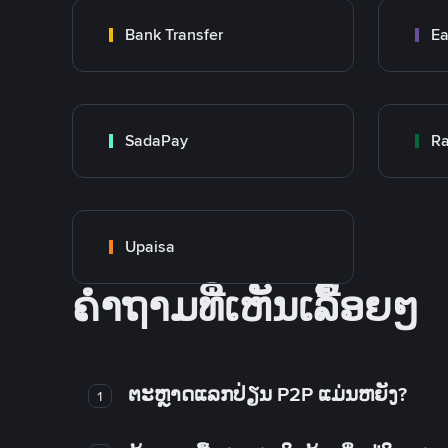
Bank Transfer
Ea
SadaPay
Ra
Upaisa
ຄໍາຖາມທີ່ເຫັນເລື້ອຍໆ
ຕະຫຼາດແລກປ່ຽນ P2P ແມ່ນຫຍັງ?
1