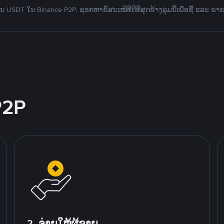
 USDT ໃນ Binance P2P. ຊອກຫາຂໍ້ສະເໜີທີ່ດີທີ່ສຸດຂ້າງລຸ່ມນີ້ເພື່ອຊື້ ແລະ ຂາ
P2P
2. ຈ່າຍໃຫ້ຜູ້ຂາຍ