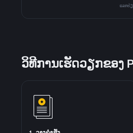
ແລກປ່ຽນ
ວິທີການເຮັດວຽກຂອງ 
1. ວາງຄໍາສັ່ງ