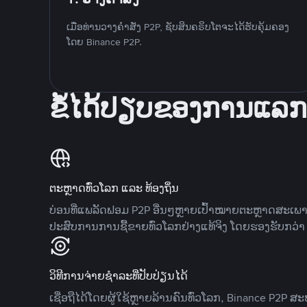
ເມື່ອທ່ານວາງຄໍາສັ່ງ P2P, ຊັບສິນຄຣິບໂຕຈະໄດ້ຮັບຄຸ້ມຄອງ
ໂດຍ Binance P2P.
ຂໍ້ໄດ້ປຽບຂອງການແລກ
ຕະຫຼາດທົ່ວໂລກ ແລະ ທ້ອງຖິ່ນ
ບ່ອນທີ່ແພລັດຟອມ P2P ອື່ນໆຫຼາຍເປົ້າໝາຍຕະຫຼາດສະເພ
ປະສົບການການຊື້ຂາຍທົ່ວໂລກຢ່າງແທ້ຈິງ ໂດຍຮອງຮັບກວ່າ 7
ວິທີການຈ່າຍຊຳລະທີ່ປັບປ່ຽນໄດ້
ເຊື່ອຖືໄດ້ໂດຍຜູ້ໃຊ້ຫຼາຍລ້ານຄົນທົ່ວໂລກ, Binance P2P 