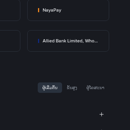
NayaPay
Allied Bank Limited, Wholesale Branch
ຜູ້ເລີ່ມຕົ້ນ
ຂັ້ນສູງ
ຜູ້ໂຄສະນາ