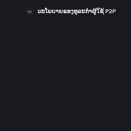
ນະໂຍບາຍຂອງທຸລະກໍາຜູ້ໃຊ້ P2P
10