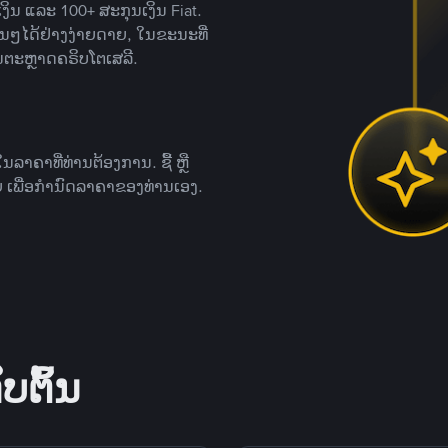
ິນ ແລະ 100+ ສະກຸນເງິນ Fiat.
ື່ນໆໄດ້ຢ່າງງ່າຍດາຍ, ໃນຂະນະທີ່
ນຕະຫຼາດຄຣິບໂຕເສລີ.
ຄາທີ່ທ່ານຕ້ອງການ. ຊື້ ຫຼື
 ເພື່ອກໍານົດລາຄາຂອງທ່ານເອງ.
ບຕົ້ນ