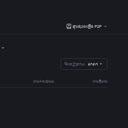
ສູນຊ່ວຍເຫຼືອ P2P
ຈັດຮຽງຕາມ
ລາຄາ
ການຈ່າຍຊຳລະ
ການຊື້ຂາຍ