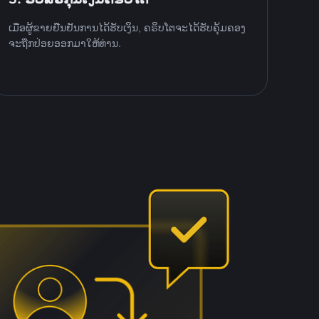
ເມື່ອຜູ້ຂາຍຢືນຢັນການໄດ້ຮັບເງິນ, ຄຣິບໂຕຈະໄດ້ຮັບຄຸ້ມຄອງ
ຈະຖືກປ່ອຍອອກມາໃຫ້ທ່ານ.