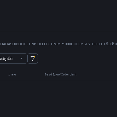
TH
ADA
SHIB
DOGE
TRX
SOL
PEPE
TRUMP
1000CHEEMS
TST
DOLO
ເພີ່ມເຕີມ
ະທັງໝົດ
ລາຄາ
ພ້ອມໃຊ້ງານ/Order Limit