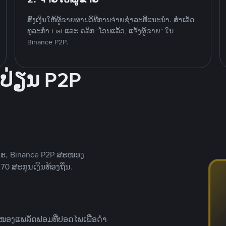
ສົ່ງເງິນໃຫ້ຜູ້ຂາຍຜ່ານວິທີການຈ່າຍຊຳລະທີ່ແນະນໍາ. ສໍາເລັດ
ທຸລະກໍາ Fiat ແລະ ຄລິກ "ໂອນແລ້ວ, ແຈ້ງຜູ້ຂາຍ" ໃນ
Binance P2P.
ປ່ຽນ P2P
າະ, Binance P2P ສະໜອງ
0 ສະກຸນເງິນທ້ອງຖິ່ນ.
ສະໜອງແພລັດຟອມທີ່ປອດໄພເພື່ອດໍາ