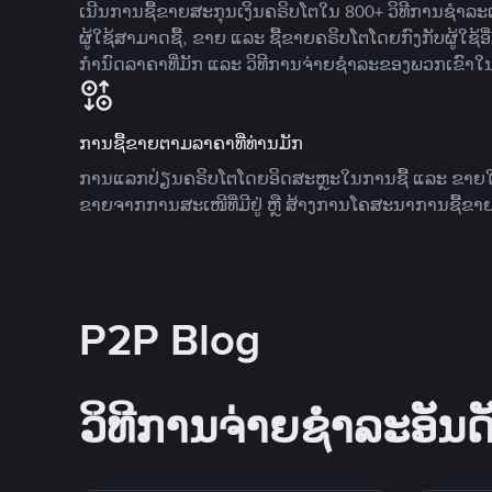
ເນີນການຊື້ຂາຍສະກຸນເງິນຄຣິບໂຕໃນ 800+ ວິທີການຊໍາລະເງ
ຜູ້ໃຊ້ສາມາດຊື້, ຂາຍ ແລະ ຊື້ຂາຍຄຣິບໂຕໂດຍກົງກັບຜູ້ໃຊ້ອ
ກໍານົດລາຄາທີ່ມັກ ແລະ ວິທີການຈ່າຍຊຳລະຂອງພວກເຂົາໃ
ການຊື້ຂາຍຕາມລາຄາທີ່ທ່ານມັກ
ການແລກປ່ຽນຄຣິບໂຕໂດຍອິດສະຫຼະໃນການຊື້ ແລະ ຂາຍໃນລາ
ຂາຍຈາກການສະເໜີທີ່ມີຢູ່ ຫຼື ສ້າງການໂຄສະນາການຊື້ຂາຍ
P2P Blog
ວິທີການຈ່າຍຊຳລະອັນດັ