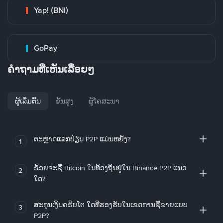
Yap! (BNI)
GoPay
ຄໍາຖາມທີ່ເຫັນເລື້ອຍໆ
ຜູ້ເລີ່ມຕົ້ນ
ຂັ້ນສູງ
ຜູ້ໂຄສະນາ
ຕະຫຼາດແລກປ່ຽນ P2P ແມ່ນຫຍັງ?
1
ຂ້ອຍຈະຊື້ Bitcoin ໃນທ້ອງຖິ່ນຢູ່ໃນ Binance P2P ແນວ
2
ໃດ?
ສະກຸນເງິນຄຣິບໂຕ ໃດທີ່ຮອງຮັບໃນເຂດການຊື້ຂາຍແບບ
3
P2P?