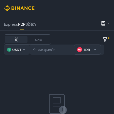
Express
P2P
ບລັອກ
ຊື້
ຂາຍ
USDT
IDR