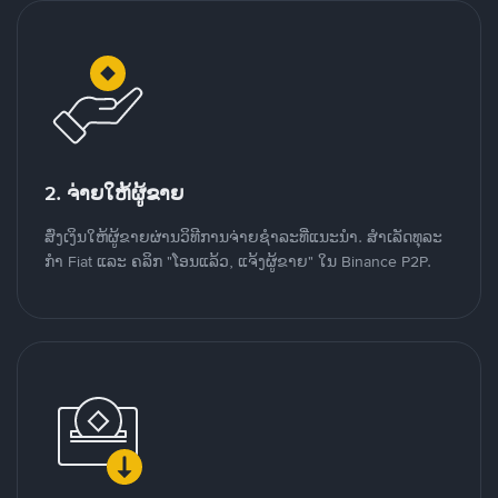
2. ຈ່າຍໃຫ້ຜູ້ຂາຍ
ສົ່ງເງິນໃຫ້ຜູ້ຂາຍຜ່ານວິທີການຈ່າຍຊຳລະທີ່ແນະນໍາ. ສໍາເລັດທຸລະ
ກໍາ Fiat ແລະ ຄລິກ "ໂອນແລ້ວ, ແຈ້ງຜູ້ຂາຍ" ໃນ Binance P2P.