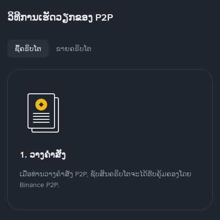
ວິທີການເຮັດວຽກຂອງ P2P
ຊື້ຄຣິບໂຕ
ຂາຍຄຣິບໂຕ
1. ວາງຄໍາສັ່ງ
ເມື່ອທ່ານວາງຄໍາສັ່ງ P2P, ຊັບສິນຄຣິບໂຕຈະໄດ້ຮັບຄຸ້ມຄອງໂດຍ
Binance P2P.