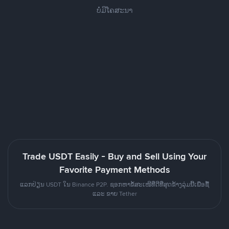
ບໍ່ມີໂຄສະນາ
Trade USDT Easily - Buy and Sell Using Your
Favorite Payment Methods
ແລກປ່ຽນ USDT ໃນ Binance P2P. ຊອກຫາຂໍ້ສະເໜີທີ່ດີທີ່ສຸດຂ້າງລຸ່ມນີ້ເພື່ອຊື້
ແລະ ຂາຍ Tether