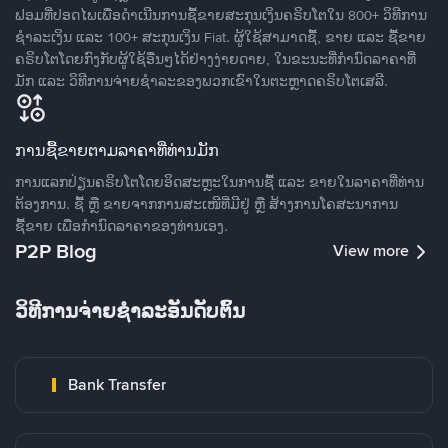
ຟອມທີ່ປອດໄພເພື່ອດໍາເນີນການຊື້ຂາຍສະກຸນເງິນຄຣິບໂຕໃນ 800+ ວິທີການ
ຊໍາລະເງິນ ແລະ 100+ ສະກຸນເງິນ Fiat. ຜູ້ໃຊ້ສາມາດຊື້, ຂາຍ ແລະ ຊື້ຂາຍ
ຄຣິບໂຕໂດຍກົງກັບຜູ້ໃຊ້ອື່ນໆໄດ້ຢ່າງງ່າຍດາຍ, ໃນຂະນະທີ່ກໍານົດລາຄາທີ່
ມັກ ແລະ ວິທີການຈ່າຍຊຳລະຂອງພວກເຂົາໃນຕະຫຼາດຄຣິບໂຕເສລີ.
ການຊື້ຂາຍຕາມລາຄາທີ່ທ່ານມັກ
ການແລກປ່ຽນຄຣິບໂຕໂດຍອິດສະຫຼະໃນການຊື້ ແລະ ຂາຍໃນລາຄາທີ່ທ່ານ
ຕ້ອງການ. ຊື້ ຫຼື ຂາຍຈາກການສະເໜີທີ່ມີຢູ່ ຫຼື ສ້າງການໂຄສະນາການ
ຊື້ຂາຍ ເພື່ອກໍານົດລາຄາຂອງທ່ານເອງ.
P2P Blog
View more
ວິທີການຈ່າຍຊຳລະອັນດັບຕົ້ນ
Bank Transfer