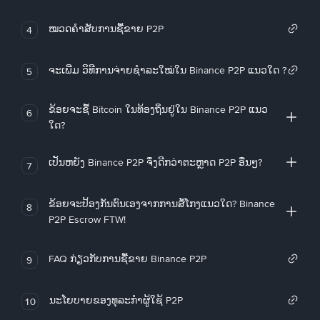
ໝວດຄໍາສັບການຊື້ຂາຍ P2P
4
ຈະເພີ່ມ ວິທີການຈ່າຍຊຳລະໃໝ່ໃນ Binance P2P ແນວໃດ ?
5
ຂ້ອຍຈະຊື້ Bitcoin ໃນທ້ອງຖິ່ນຢູ່ໃນ Binance P2P ແນວ
6
ໃດ?
ເປັນຫຍັງ Binance P2P ຈຶ່ງດີກວ່າຕະຫຼາດ P2P ອື່ນໆ?
7
ຂ້ອຍຈະປ້ອງກັນຕົນເອງຈາກການສໍ້ໂກງແນວໃດ? Binance
8
P2P Escrow FTW!
FAQ ກ່ຽວກັບການຊື້ຂາຍ Binance P2P
9
ນະໂຍບາຍຂອງທຸລະກໍາຜູ້ໃຊ້ P2P
10