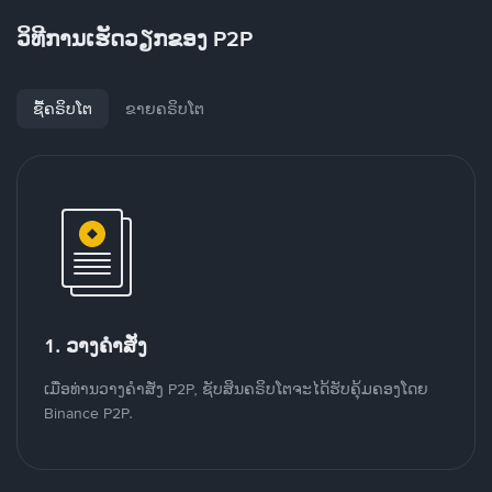
ວິທີການເຮັດວຽກຂອງ P2P
ຊື້ຄຣິບໂຕ
ຂາຍຄຣິບໂຕ
1. ວາງຄໍາສັ່ງ
ເມື່ອທ່ານວາງຄໍາສັ່ງ P2P, ຊັບສິນຄຣິບໂຕຈະໄດ້ຮັບຄຸ້ມຄອງໂດຍ
Binance P2P.