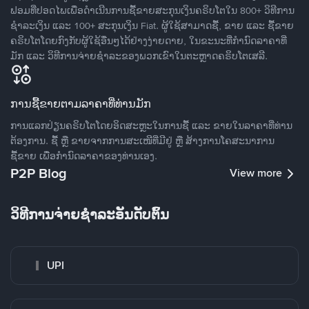
ຟອມທີ່ປອດໄພເພື່ອດໍາເນີນການຊື້ຂາຍສະກຸນເງິນຄຣິບໂຕໃນ 800+ ວິທີການ
ຊໍາລະເງິນ ແລະ 100+ ສະກຸນເງິນ Fiat. ຜູ້ໃຊ້ສາມາດຊື້, ຂາຍ ແລະ ຊື້ຂາຍ
ຄຣິບໂຕໂດຍກົງກັບຜູ້ໃຊ້ອື່ນໆໄດ້ຢ່າງງ່າຍດາຍ, ໃນຂະນະທີ່ກໍານົດລາຄາທີ່
ມັກ ແລະ ວິທີການຈ່າຍຊຳລະຂອງພວກເຂົາໃນຕະຫຼາດຄຣິບໂຕເສລີ.
ການຊື້ຂາຍຕາມລາຄາທີ່ທ່ານມັກ
ການແລກປ່ຽນຄຣິບໂຕໂດຍອິດສະຫຼະໃນການຊື້ ແລະ ຂາຍໃນລາຄາທີ່ທ່ານ
ຕ້ອງການ. ຊື້ ຫຼື ຂາຍຈາກການສະເໜີທີ່ມີຢູ່ ຫຼື ສ້າງການໂຄສະນາການ
ຊື້ຂາຍ ເພື່ອກໍານົດລາຄາຂອງທ່ານເອງ.
P2P Blog
View more
ວິທີການຈ່າຍຊຳລະອັນດັບຕົ້ນ
UPI