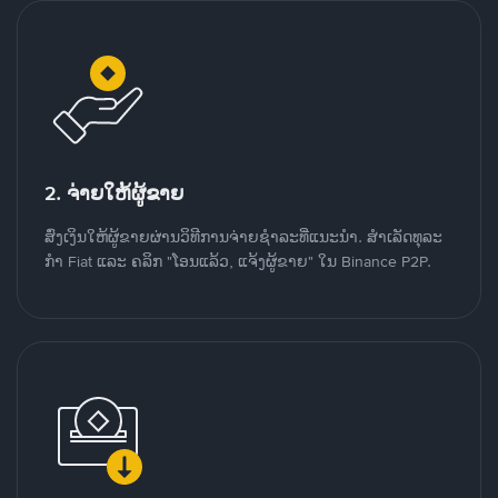
2. ຈ່າຍໃຫ້ຜູ້ຂາຍ
ສົ່ງເງິນໃຫ້ຜູ້ຂາຍຜ່ານວິທີການຈ່າຍຊຳລະທີ່ແນະນໍາ. ສໍາເລັດທຸລະ
ກໍາ Fiat ແລະ ຄລິກ "ໂອນແລ້ວ, ແຈ້ງຜູ້ຂາຍ" ໃນ Binance P2P.