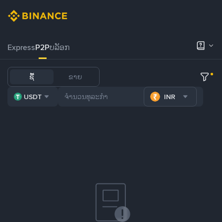
Express
P2P
ບລັອກ
ຊື້
ຂາຍ
USDT
INR