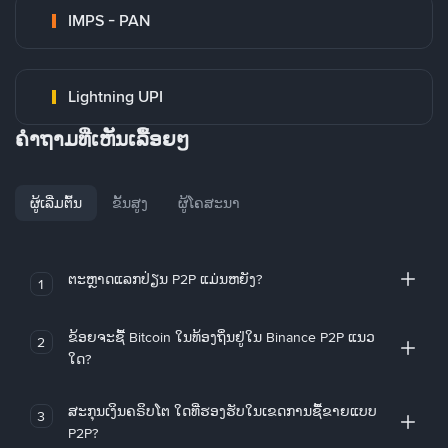
IMPS - PAN
Lightning UPI
ຄໍາຖາມທີ່ເຫັນເລື້ອຍໆ
ຜູ້ເລີ່ມຕົ້ນ
ຂັ້ນສູງ
ຜູ້ໂຄສະນາ
ຕະຫຼາດແລກປ່ຽນ P2P ແມ່ນຫຍັງ?
1
ຂ້ອຍຈະຊື້ Bitcoin ໃນທ້ອງຖິ່ນຢູ່ໃນ Binance P2P ແນວ
2
ໃດ?
ສະກຸນເງິນຄຣິບໂຕ ໃດທີ່ຮອງຮັບໃນເຂດການຊື້ຂາຍແບບ
3
P2P?