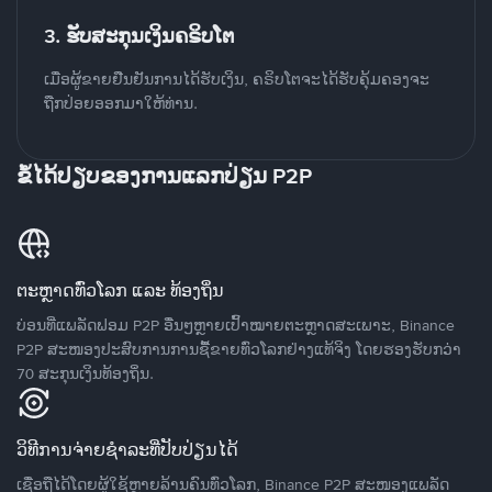
3. ຮັບສະກຸນເງິນຄຣິບໂຕ
ເມື່ອຜູ້ຂາຍຢືນຢັນການໄດ້ຮັບເງິນ, ຄຣິບໂຕຈະໄດ້ຮັບຄຸ້ມຄອງຈະ
ຖືກປ່ອຍອອກມາໃຫ້ທ່ານ.
ຂໍ້ໄດ້ປຽບຂອງການແລກປ່ຽນ P2P
ຕະຫຼາດທົ່ວໂລກ ແລະ ທ້ອງຖິ່ນ
ບ່ອນທີ່ແພລັດຟອມ P2P ອື່ນໆຫຼາຍເປົ້າໝາຍຕະຫຼາດສະເພາະ, Binance
P2P ສະໜອງປະສົບການການຊື້ຂາຍທົ່ວໂລກຢ່າງແທ້ຈິງ ໂດຍຮອງຮັບກວ່າ
70 ສະກຸນເງິນທ້ອງຖິ່ນ.
ວິທີການຈ່າຍຊຳລະທີ່ປັບປ່ຽນໄດ້
ເຊື່ອຖືໄດ້ໂດຍຜູ້ໃຊ້ຫຼາຍລ້ານຄົນທົ່ວໂລກ, Binance P2P ສະໜອງແພລັດ