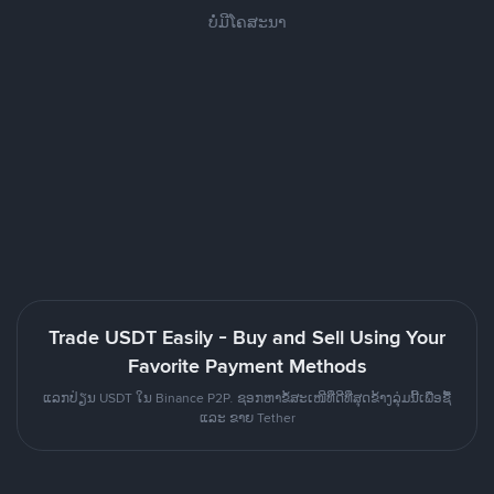
ບໍ່ມີໂຄສະນາ
Trade USDT Easily - Buy and Sell Using Your
Favorite Payment Methods
ແລກປ່ຽນ USDT ໃນ Binance P2P. ຊອກຫາຂໍ້ສະເໜີທີ່ດີທີ່ສຸດຂ້າງລຸ່ມນີ້ເພື່ອຊື້
ແລະ ຂາຍ Tether