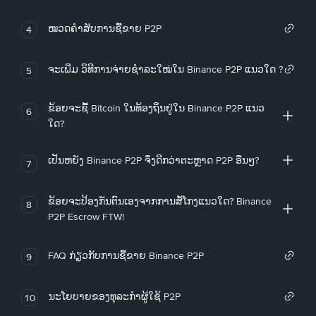
ໝວດຄໍາສັບການຊື້ຂາຍ P2P
4
ຈະເພີ່ມ ວິທີການຈ່າຍຊຳລະໃໝ່ໃນ Binance P2P ແນວໃດ ?
5
ຂ້ອຍຈະຊື້ Bitcoin ໃນທ້ອງຖິ່ນຢູ່ໃນ Binance P2P ແນວ
6
ໃດ?
ເປັນຫຍັງ Binance P2P ຈຶ່ງດີກວ່າຕະຫຼາດ P2P ອື່ນໆ?
7
ຂ້ອຍຈະປ້ອງກັນຕົນເອງຈາກການສໍ້ໂກງແນວໃດ? Binance
8
P2P Escrow FTW!
FAQ ກ່ຽວກັບການຊື້ຂາຍ Binance P2P
9
ນະໂຍບາຍຂອງທຸລະກໍາຜູ້ໃຊ້ P2P
10