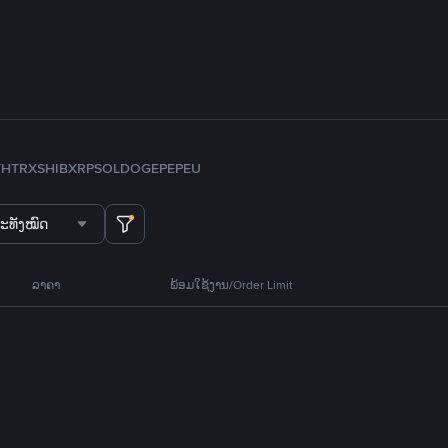
TH
TRX
SHIB
XRP
SOL
DOGE
PEPE
U
ະທັງໝົດ
ລາຄາ
ພ້ອມໃຊ້ງານ/Order Limit