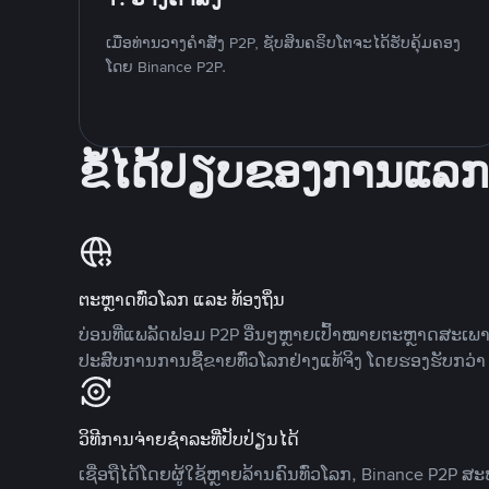
ເມື່ອທ່ານວາງຄໍາສັ່ງ P2P, ຊັບສິນຄຣິບໂຕຈະໄດ້ຮັບຄຸ້ມຄອງ
ໂດຍ Binance P2P.
ຂໍ້ໄດ້ປຽບຂອງການແລກ
ຕະຫຼາດທົ່ວໂລກ ແລະ ທ້ອງຖິ່ນ
ບ່ອນທີ່ແພລັດຟອມ P2P ອື່ນໆຫຼາຍເປົ້າໝາຍຕະຫຼາດສະເພ
ປະສົບການການຊື້ຂາຍທົ່ວໂລກຢ່າງແທ້ຈິງ ໂດຍຮອງຮັບກວ່າ 7
ວິທີການຈ່າຍຊຳລະທີ່ປັບປ່ຽນໄດ້
ເຊື່ອຖືໄດ້ໂດຍຜູ້ໃຊ້ຫຼາຍລ້ານຄົນທົ່ວໂລກ, Binance P2P 