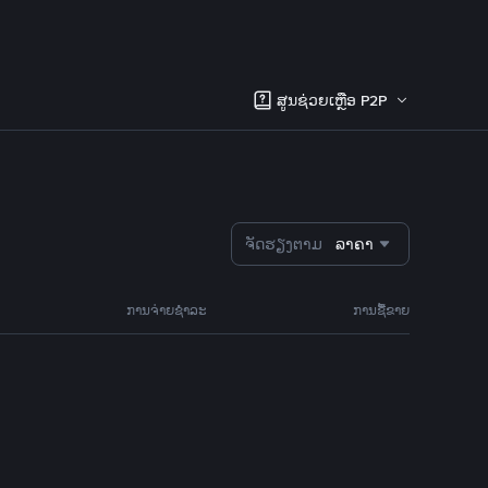
ສູນຊ່ວຍເຫຼືອ P2P
ຈັດຮຽງຕາມ
ລາຄາ
ການຈ່າຍຊຳລະ
ການຊື້ຂາຍ