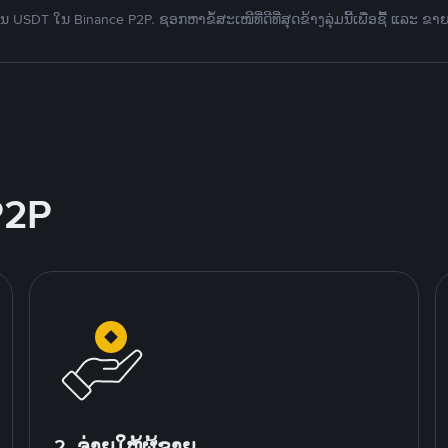
 USDT ໃນ Binance P2P. ຊອກຫາຂໍ້ສະເໜີທີ່ດີທີ່ສຸດຂ້າງລຸ່ມນີ້ເພື່ອຊື້ ແລະ ຂາ
P2P
2. ຈ່າຍໃຫ້ຜູ້ຂາຍ