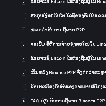
ຂ້ອຍຈະຊື້ Bitcoin ໃນທ້ອງຖິ່ນຢູ່ໃນ B
2
ສະກຸນເງິນຄຣິບໂຕ ໃດທີ່ຮອງຮັບໃນເຂ
3
ໝວດຄໍາສັບການຊື້ຂາຍ P2P
4
ຈະເພີ່ມ ວິທີການຈ່າຍຊຳລະໃໝ່ໃນ Bin
5
ຂ້ອຍຈະຊື້ Bitcoin ໃນທ້ອງຖິ່ນຢູ່ໃນ B
6
ເປັນຫຍັງ Binance P2P ຈຶ່ງດີກວ່າຕະຫຼ
7
ຂ້ອຍຈະປ້ອງກັນຕົນເອງຈາກການສໍ້ໂກງ
8
FAQ ກ່ຽວກັບການຊື້ຂາຍ Binance P2P
9