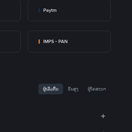
Paytm
IMPS - PAN
ຜູ້ເລີ່ມຕົ້ນ
ຂັ້ນສູງ
ຜູ້ໂຄສະນາ