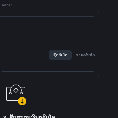
ຍ Tether
ຊື້ຄຣິບໂຕ
ຂາຍຄຣິບໂຕ
3. ຮັບສະກຸນເງິນຄຣິບໂຕ