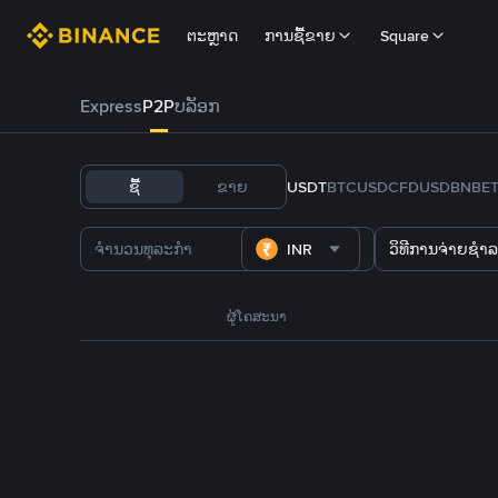
ຕະຫຼາດ
ການຊື້ຂາຍ
Square
Express
P2P
ບລັອກ
ຊື້
ຂາຍ
USDT
BTC
USDC
FDUSD
BNB
E
INR
ວິທີການຈ່າຍຊຳລ
ຜູ້ໂຄສະນາ