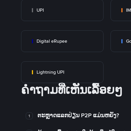
UPI
I
Digital eRupee
Go
Lightning UPI
ຄໍາຖາມທີ່ເຫັນເລື້ອຍໆ
ຕະຫຼາດແລກປ່ຽນ P2P ແມ່ນຫຍັງ?
1