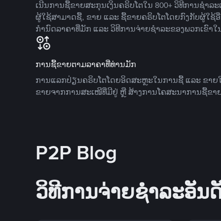
ເນີນການຊື້ຂາຍສະກຸນເງິນຄຣິບໂຕໃນ 800+ ວິທີການຊໍາລະເງ
ຜູ້ໃຊ້ສາມາດຊື້, ຂາຍ ແລະ ຊື້ຂາຍຄຣິບໂຕໂດຍກົງກັບຜູ້ໃຊ້ອ
ກໍານົດລາຄາທີ່ມັກ ແລະ ວິທີການຈ່າຍຊຳລະຂອງພວກເຂົາໃ
ການຊື້ຂາຍຕາມລາຄາທີ່ທ່ານມັກ
ການແລກປ່ຽນຄຣິບໂຕໂດຍອິດສະຫຼະໃນການຊື້ ແລະ ຂາຍໃນລາ
ຂາຍຈາກການສະເໜີທີ່ມີຢູ່ ຫຼື ສ້າງການໂຄສະນາການຊື້ຂາຍ
P2P Blog
ວິທີການຈ່າຍຊຳລະອັນດັ