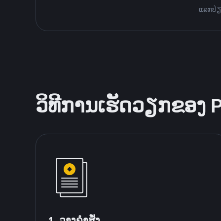
ແລກປ່ຽນ
ວິທີການເຮັດວຽກຂອງ 
1. ວາງຄໍາສັ່ງ