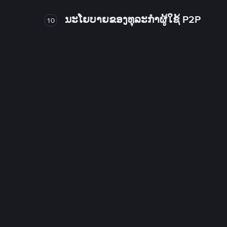
ນະໂຍບາຍຂອງທຸລະກໍາຜູ້ໃຊ້ P2P
10