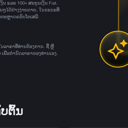
ິນ ແລະ 100+ ສະກຸນເງິນ Fiat.
ື່ນໆໄດ້ຢ່າງງ່າຍດາຍ, ໃນຂະນະທີ່
ນຕະຫຼາດຄຣິບໂຕເສລີ.
ຄາທີ່ທ່ານຕ້ອງການ. ຊື້ ຫຼື
 ເພື່ອກໍານົດລາຄາຂອງທ່ານເອງ.
ບຕົ້ນ