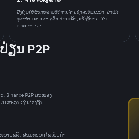
ສົ່ງເງິນໃຫ້ຜູ້ຂາຍຜ່ານວິທີການຈ່າຍຊຳລະທີ່ແນະນໍາ. ສໍາເລັດ
ທຸລະກໍາ Fiat ແລະ ຄລິກ "ໂອນແລ້ວ, ແຈ້ງຜູ້ຂາຍ" ໃນ
Binance P2P.
ປ່ຽນ P2P
າະ, Binance P2P ສະໜອງ
0 ສະກຸນເງິນທ້ອງຖິ່ນ.
ສະໜອງແພລັດຟອມທີ່ປອດໄພເພື່ອດໍາ