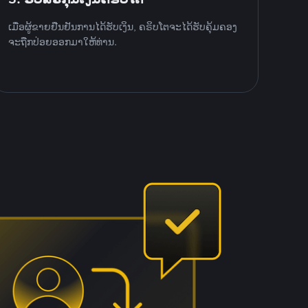
ເມື່ອຜູ້ຂາຍຢືນຢັນການໄດ້ຮັບເງິນ, ຄຣິບໂຕຈະໄດ້ຮັບຄຸ້ມຄອງ
ຈະຖືກປ່ອຍອອກມາໃຫ້ທ່ານ.