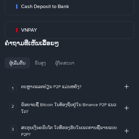
Cash Deposit to Bank
VNPAY
ຄໍາຖາມທີ່ເຫັນເລື້ອຍໆ
ຜູ້ເລີ່ມຕົ້ນ
ຂັ້ນສູງ
ຜູ້ໂຄສະນາ
ຕະຫຼາດແລກປ່ຽນ P2P ແມ່ນຫຍັງ?
1
ຂ້ອຍຈະຊື້ Bitcoin ໃນທ້ອງຖິ່ນຢູ່ໃນ Binance P2P ແນວ
2
ໃດ?
ສະກຸນເງິນຄຣິບໂຕ ໃດທີ່ຮອງຮັບໃນເຂດການຊື້ຂາຍແບບ
3
P2P?