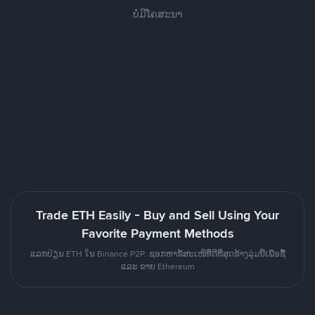
ບໍ່ມີໂຄສະນາ
Trade ETH Easily - Buy and Sell Using Your
Favorite Payment Methods
ແລກປ່ຽນ ETH ໃນ Binance P2P. ຊອກຫາຂໍ້ສະເໜີທີ່ດີທີ່ສຸດຂ້າງລຸ່ມນີ້ເພື່ອຊື້
ແລະ ຂາຍ Ethereum