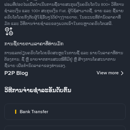
ຟອມທີ່ປອດໄພເພື່ອດໍາເນີນການຊື້ຂາຍສະກຸນເງິນຄຣິບໂຕໃນ 800+ ວິທີການ
ຊໍາລະເງິນ ແລະ 100+ ສະກຸນເງິນ Fiat. ຜູ້ໃຊ້ສາມາດຊື້, ຂາຍ ແລະ ຊື້ຂາຍ
ຄຣິບໂຕໂດຍກົງກັບຜູ້ໃຊ້ອື່ນໆໄດ້ຢ່າງງ່າຍດາຍ, ໃນຂະນະທີ່ກໍານົດລາຄາທີ່
ມັກ ແລະ ວິທີການຈ່າຍຊຳລະຂອງພວກເຂົາໃນຕະຫຼາດຄຣິບໂຕເສລີ.
ການຊື້ຂາຍຕາມລາຄາທີ່ທ່ານມັກ
ການແລກປ່ຽນຄຣິບໂຕໂດຍອິດສະຫຼະໃນການຊື້ ແລະ ຂາຍໃນລາຄາທີ່ທ່ານ
ຕ້ອງການ. ຊື້ ຫຼື ຂາຍຈາກການສະເໜີທີ່ມີຢູ່ ຫຼື ສ້າງການໂຄສະນາການ
ຊື້ຂາຍ ເພື່ອກໍານົດລາຄາຂອງທ່ານເອງ.
P2P Blog
View more
ວິທີການຈ່າຍຊຳລະອັນດັບຕົ້ນ
Bank Transfer