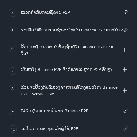
ໝວດຄໍາສັບການຊື້ຂາຍ P2P
4
ຈະເພີ່ມ ວິທີການຈ່າຍຊຳລະໃໝ່ໃນ Binance P2P ແນວໃດ ?
5
ຂ້ອຍຈະຊື້ Bitcoin ໃນທ້ອງຖິ່ນຢູ່ໃນ Binance P2P ແນວ
6
ໃດ?
ເປັນຫຍັງ Binance P2P ຈຶ່ງດີກວ່າຕະຫຼາດ P2P ອື່ນໆ?
7
ຂ້ອຍຈະປ້ອງກັນຕົນເອງຈາກການສໍ້ໂກງແນວໃດ? Binance
8
P2P Escrow FTW!
FAQ ກ່ຽວກັບການຊື້ຂາຍ Binance P2P
9
ນະໂຍບາຍຂອງທຸລະກໍາຜູ້ໃຊ້ P2P
10