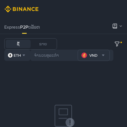
Express
P2P
ບລັອກ
ຊື້
ຂາຍ
ETH
VND