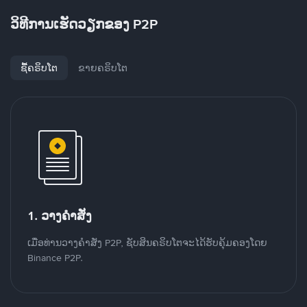
ວິທີການເຮັດວຽກຂອງ P2P
ຊື້ຄຣິບໂຕ
ຂາຍຄຣິບໂຕ
1. ວາງຄໍາສັ່ງ
ເມື່ອທ່ານວາງຄໍາສັ່ງ P2P, ຊັບສິນຄຣິບໂຕຈະໄດ້ຮັບຄຸ້ມຄອງໂດຍ
Binance P2P.