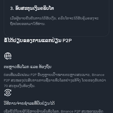
3. ຮັບສະກຸນເງິນຄຣິບໂຕ
ເມື່ອຜູ້ຂາຍຢືນຢັນການໄດ້ຮັບເງິນ, ຄຣິບໂຕຈະໄດ້ຮັບຄຸ້ມຄອງຈະ
ຖືກປ່ອຍອອກມາໃຫ້ທ່ານ.
ຂໍ້ໄດ້ປຽບຂອງການແລກປ່ຽນ P2P
ຕະຫຼາດທົ່ວໂລກ ແລະ ທ້ອງຖິ່ນ
ບ່ອນທີ່ແພລັດຟອມ P2P ອື່ນໆຫຼາຍເປົ້າໝາຍຕະຫຼາດສະເພາະ, Binance
P2P ສະໜອງປະສົບການການຊື້ຂາຍທົ່ວໂລກຢ່າງແທ້ຈິງ ໂດຍຮອງຮັບກວ່າ
70 ສະກຸນເງິນທ້ອງຖິ່ນ.
ວິທີການຈ່າຍຊຳລະທີ່ປັບປ່ຽນໄດ້
ເຊື່ອຖືໄດ້ໂດຍຜູ້ໃຊ້ຫຼາຍລ້ານຄົນທົ່ວໂລກ, Binance P2P ສະໜອງແພລັດ