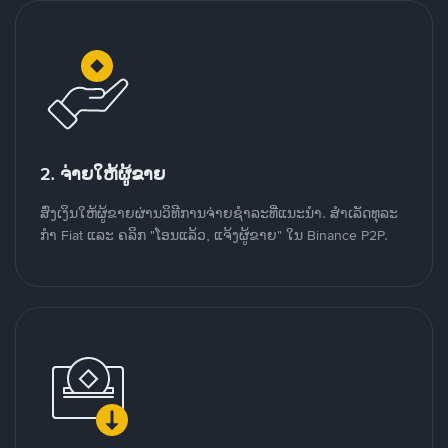
2. ຈ່າຍໃຫ້ຜູ້ຂາຍ
ສົ່ງເງິນໃຫ້ຜູ້ຂາຍຜ່ານວິທີການຈ່າຍຊຳລະທີ່ແນະນໍາ. ສໍາເລັດທຸລະ
ກໍາ Fiat ແລະ ຄລິກ "ໂອນແລ້ວ, ແຈ້ງຜູ້ຂາຍ" ໃນ Binance P2P.