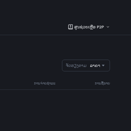
ສູນຊ່ວຍເຫຼືອ P2P
ຈັດຮຽງຕາມ
ລາຄາ
ການຈ່າຍຊຳລະ
ການຊື້ຂາຍ