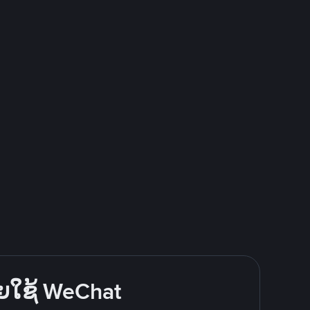
ດຍໃຊ້ WeChat