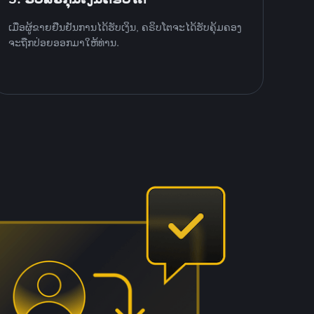
ເມື່ອຜູ້ຂາຍຢືນຢັນການໄດ້ຮັບເງິນ, ຄຣິບໂຕຈະໄດ້ຮັບຄຸ້ມຄອງ
ຈະຖືກປ່ອຍອອກມາໃຫ້ທ່ານ.