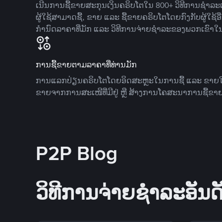
ເນີນການຊື້ຂາຍສະກຸນເງິນຄຣິບໂຕໃນ 800+ ວິທີການຊໍາລະເງ
ຜູ້ໃຊ້ສາມາດຊື້, ຂາຍ ແລະ ຊື້ຂາຍຄຣິບໂຕໂດຍກົງກັບຜູ້ໃຊ້ອ
ກໍານົດລາຄາທີ່ມັກ ແລະ ວິທີການຈ່າຍຊຳລະຂອງພວກເຂົາໃ
ການຊື້ຂາຍຕາມລາຄາທີ່ທ່ານມັກ
ການແລກປ່ຽນຄຣິບໂຕໂດຍອິດສະຫຼະໃນການຊື້ ແລະ ຂາຍໃນລາ
ຂາຍຈາກການສະເໜີທີ່ມີຢູ່ ຫຼື ສ້າງການໂຄສະນາການຊື້ຂາຍ
P2P Blog
ວິທີການຈ່າຍຊຳລະອັນດັ