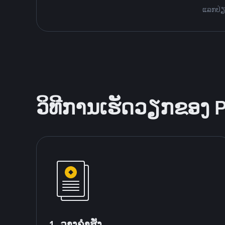
ແລກປ່ຽນ
ວິທີການເຮັດວຽກຂອງ 
1. ວາງຄໍາສັ່ງ