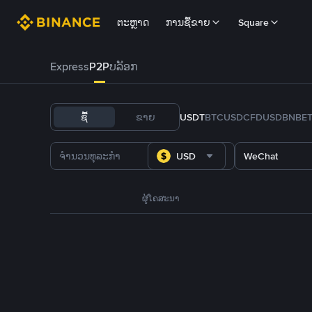
ຕະຫຼາດ
ການຊື້ຂາຍ
Square
Express
P2P
ບລັອກ
ຊື້
ຂາຍ
USDT
BTC
USDC
FDUSD
BNB
E
USD
WeChat
ຜູ້ໂຄສະນາ