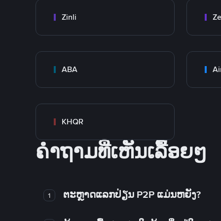
Zinli
Ze
ABA
Ai
KHQR
ຄໍາຖາມທີ່ເຫັນເລື້ອຍໆ
ຕະຫຼາດແລກປ່ຽນ P2P ແມ່ນຫຍັງ?
1