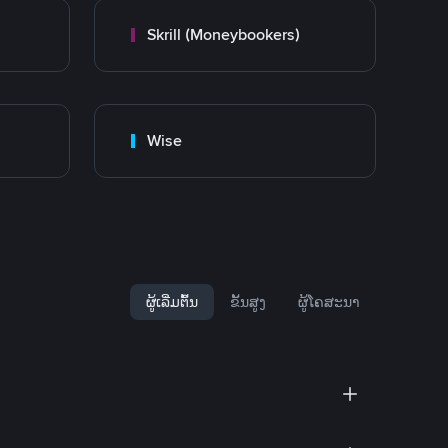
Skrill (Moneybookers)
Wise
ຜູ້ເລີ່ມຕົ້ນ
ຂັ້ນສູງ
ຜູ້ໂຄສະນາ