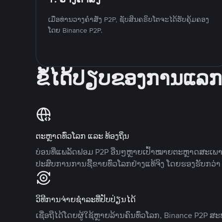
ເມື່ອທ່ານວາງຄໍາສັ່ງ P2P, ຊັບສິນຄຣິບໂຕຈະໄດ້ຮັບຄຸ້ມຄອງ
ໂດຍ Binance P2P.
ຂໍ້ໄດ້ປຽບຂອງການແລກ
ຕະຫຼາດທົ່ວໂລກ ແລະ ທ້ອງຖິ່ນ
ບ່ອນທີ່ແພລັດຟອມ P2P ອື່ນໆຫຼາຍເປົ້າໝາຍຕະຫຼາດສະເພ
ປະສົບການການຊື້ຂາຍທົ່ວໂລກຢ່າງແທ້ຈິງ ໂດຍຮອງຮັບກວ່າ 7
ວິທີການຈ່າຍຊຳລະທີ່ປັບປ່ຽນໄດ້
ເຊື່ອຖືໄດ້ໂດຍຜູ້ໃຊ້ຫຼາຍລ້ານຄົນທົ່ວໂລກ, Binance P2P 