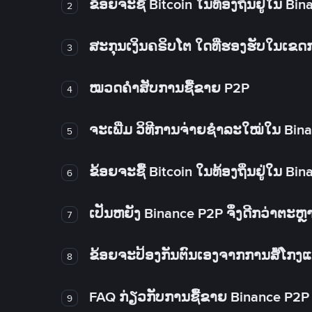
ຂ້ອຍຈະຊື້ Bitcoin ໃນທ້ອງຖິ່ນຢູ່ໃນ B
2
ສະກຸນເງິນຄຣິບໂຕ ໃດທີ່ຮອງຮັບໃນເຂ
3
ໝວດຄໍາສັບການຊື້ຂາຍ P2P
4
ຈະເພີ່ມ ວິທີການຈ່າຍຊຳລະໃໝ່ໃນ Bin
5
ຂ້ອຍຈະຊື້ Bitcoin ໃນທ້ອງຖິ່ນຢູ່ໃນ B
6
ເປັນຫຍັງ Binance P2P ຈຶ່ງດີກວ່າຕະຫຼ
7
ຂ້ອຍຈະປ້ອງກັນຕົນເອງຈາກການສໍ້ໂກງ
8
FAQ ກ່ຽວກັບການຊື້ຂາຍ Binance P2P
9