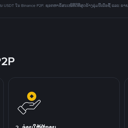
 USDT ໃນ Binance P2P. ຊອກຫາຂໍ້ສະເໜີທີ່ດີທີ່ສຸດຂ້າງລຸ່ມນີ້ເພື່ອຊື້ ແລະ ຂາ
P2P
2. ຈ່າຍໃຫ້ຜູ້ຂາຍ