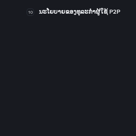
ນະໂຍບາຍຂອງທຸລະກໍາຜູ້ໃຊ້ P2P
10