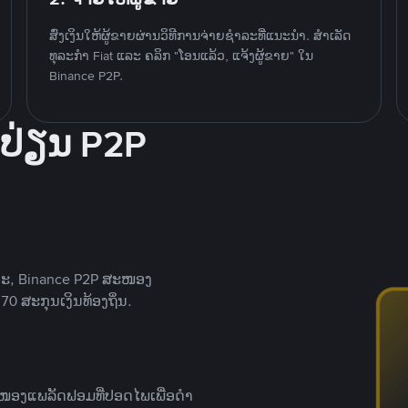
ສົ່ງເງິນໃຫ້ຜູ້ຂາຍຜ່ານວິທີການຈ່າຍຊຳລະທີ່ແນະນໍາ. ສໍາເລັດ
ທຸລະກໍາ Fiat ແລະ ຄລິກ "ໂອນແລ້ວ, ແຈ້ງຜູ້ຂາຍ" ໃນ
Binance P2P.
ປ່ຽນ P2P
າະ, Binance P2P ສະໜອງ
0 ສະກຸນເງິນທ້ອງຖິ່ນ.
ສະໜອງແພລັດຟອມທີ່ປອດໄພເພື່ອດໍາ