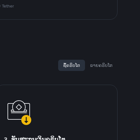
ຍ Tether
ຊື້ຄຣິບໂຕ
ຂາຍຄຣິບໂຕ
3. ຮັບສະກຸນເງິນຄຣິບໂຕ