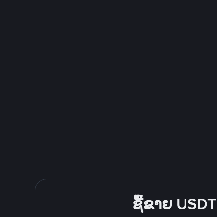
ຊື້ຂາຍ USDT