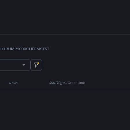
TH
TRUMP
1000CHEEMS
TST
ລາຄາ
ພ້ອມໃຊ້ງານ/Order Limit