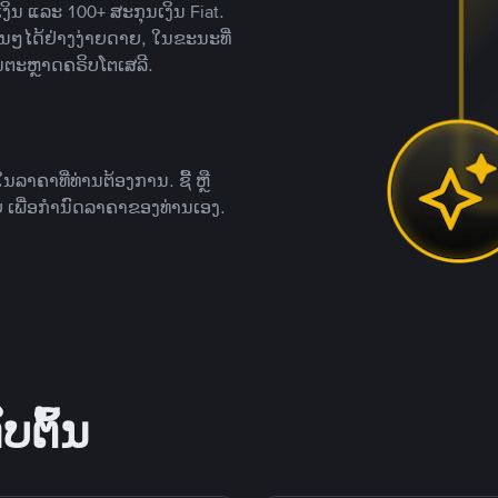
ິນ ແລະ 100+ ສະກຸນເງິນ Fiat.
ື່ນໆໄດ້ຢ່າງງ່າຍດາຍ, ໃນຂະນະທີ່
ນຕະຫຼາດຄຣິບໂຕເສລີ.
ຄາທີ່ທ່ານຕ້ອງການ. ຊື້ ຫຼື
 ເພື່ອກໍານົດລາຄາຂອງທ່ານເອງ.
ບຕົ້ນ