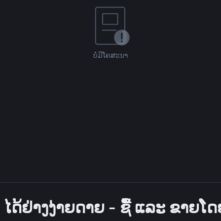
ບໍ່ມີໂຄສະນາ
 ໄດ້ຢ່າງງ່າຍດາຍ - ຊື້ ແລະ ຂາຍໂ