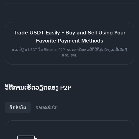
Trade USDT Easily - Buy and Sell Using Your
Favorite Payment Methods
ແລກປ່ຽນ USDT ໃນ Binance P2P. ຊອກຫາຂໍ້ສະເໜີທີ່ດີທີ່ສຸດຂ້າງລຸ່ມນີ້ເພື່ອຊື້
ແລະ ຂາຍ
ວິທີການເຮັດວຽກຂອງ P2P
ຊື້ຄຣິບໂຕ
ຂາຍຄຣິບໂຕ