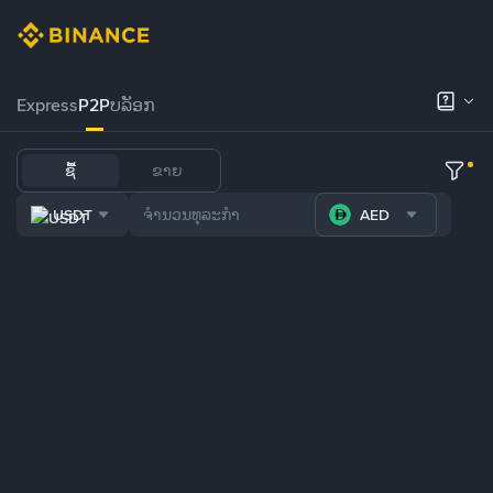
Express
P2P
ບລັອກ
ຊື້
ຂາຍ
USDT
AED