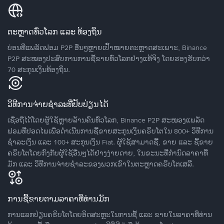
ຕະຫຼາດທົ່ວໂລກ ແລະ ທ້ອງຖິ່ນ
ບ່ອນທີ່ແພລັດຟອມ P2P ອື່ນໆຫຼາຍເປົ້າໝາຍຕະຫຼາດສະເພາະ, Binance
P2P ສະໜອງປະສົບການການຊື້ຂາຍທົ່ວໂລກຢ່າງແທ້ຈິງ ໂດຍຮອງຮັບກວ່າ
70 ສະກຸນເງິນທ້ອງຖິ່ນ.
ວິທີການຈ່າຍຊຳລະທີ່ປັບປ່ຽນໄດ້
ເຊື່ອຖືໄດ້ໂດຍຜູ້ໃຊ້ຫຼາຍລ້ານຄົນທົ່ວໂລກ, Binance P2P ສະໜອງແພລັດ
ຟອມທີ່ປອດໄພເພື່ອດໍາເນີນການຊື້ຂາຍສະກຸນເງິນຄຣິບໂຕໃນ 800+ ວິທີການ
ຊໍາລະເງິນ ແລະ 100+ ສະກຸນເງິນ Fiat. ຜູ້ໃຊ້ສາມາດຊື້, ຂາຍ ແລະ ຊື້ຂາຍ
ຄຣິບໂຕໂດຍກົງກັບຜູ້ໃຊ້ອື່ນໆໄດ້ຢ່າງງ່າຍດາຍ, ໃນຂະນະທີ່ກໍານົດລາຄາທີ່
ມັກ ແລະ ວິທີການຈ່າຍຊຳລະຂອງພວກເຂົາໃນຕະຫຼາດຄຣິບໂຕເສລີ.
ການຊື້ຂາຍຕາມລາຄາທີ່ທ່ານມັກ
ການແລກປ່ຽນຄຣິບໂຕໂດຍອິດສະຫຼະໃນການຊື້ ແລະ ຂາຍໃນລາຄາທີ່ທ່ານ