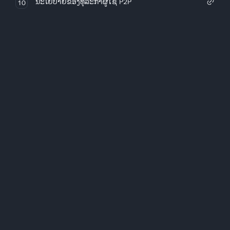
ນະໂຍບາຍຂອງທຸລະກໍາຜູ້ໃຊ້ P2P
10