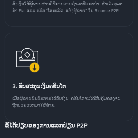
ສົ່ງເງິນໃຫ້ຜູ້ຂາຍຜ່ານວິທີການຈ່າຍຊຳລະທີ່ແນະນໍາ. ສໍາເລັດທຸລະ
ກໍາ Fiat ແລະ ຄລິກ "ໂອນແລ້ວ, ແຈ້ງຜູ້ຂາຍ" ໃນ Binance P2P.
3. ຮັບສະກຸນເງິນຄຣິບໂຕ
ເມື່ອຜູ້ຂາຍຢືນຢັນການໄດ້ຮັບເງິນ, ຄຣິບໂຕຈະໄດ້ຮັບຄຸ້ມຄອງຈະ
ຖືກປ່ອຍອອກມາໃຫ້ທ່ານ.
ຂໍ້ໄດ້ປຽບຂອງການແລກປ່ຽນ P2P