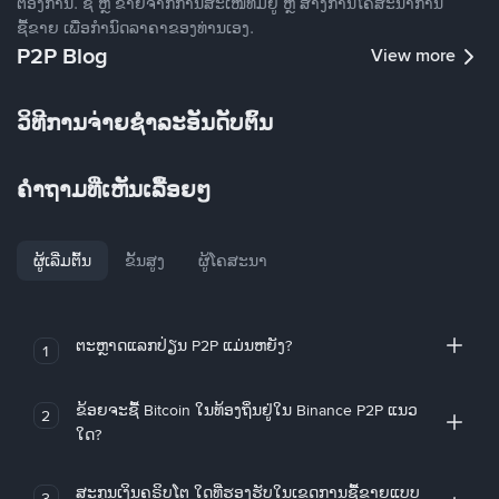
ຕ້ອງການ. ຊື້ ຫຼື ຂາຍຈາກການສະເໜີທີ່ມີຢູ່ ຫຼື ສ້າງການໂຄສະນາການ
ຊື້ຂາຍ ເພື່ອກໍານົດລາຄາຂອງທ່ານເອງ.
P2P Blog
View more
ວິທີການຈ່າຍຊຳລະອັນດັບຕົ້ນ
ຄໍາຖາມທີ່ເຫັນເລື້ອຍໆ
ຜູ້ເລີ່ມຕົ້ນ
ຂັ້ນສູງ
ຜູ້ໂຄສະນາ
ຕະຫຼາດແລກປ່ຽນ P2P ແມ່ນຫຍັງ?
1
ຂ້ອຍຈະຊື້ Bitcoin ໃນທ້ອງຖິ່ນຢູ່ໃນ Binance P2P ແນວ
2
ໃດ?
ສະກຸນເງິນຄຣິບໂຕ ໃດທີ່ຮອງຮັບໃນເຂດການຊື້ຂາຍແບບ
3