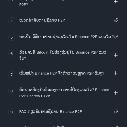
P2P?
ໝວດຄໍາສັບການຊື້ຂາຍ P2P
4
ຈະເພີ່ມ ວິທີການຈ່າຍຊຳລະໃໝ່ໃນ Binance P2P ແນວໃດ ?
5
ຂ້ອຍຈະຊື້ Bitcoin ໃນທ້ອງຖິ່ນຢູ່ໃນ Binance P2P ແນວ
6
ໃດ?
ເປັນຫຍັງ Binance P2P ຈຶ່ງດີກວ່າຕະຫຼາດ P2P ອື່ນໆ?
7
ຂ້ອຍຈະປ້ອງກັນຕົນເອງຈາກການສໍ້ໂກງແນວໃດ? Binance
8
P2P Escrow FTW!
FAQ ກ່ຽວກັບການຊື້ຂາຍ Binance P2P
9