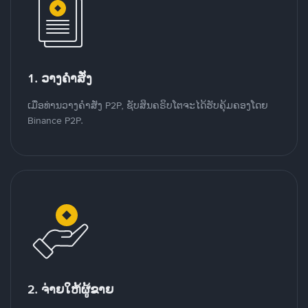
1. ວາງຄໍາສັ່ງ
ເມື່ອທ່ານວາງຄໍາສັ່ງ P2P, ຊັບສິນຄຣິບໂຕຈະໄດ້ຮັບຄຸ້ມຄອງໂດຍ
Binance P2P.
2. ຈ່າຍໃຫ້ຜູ້ຂາຍ