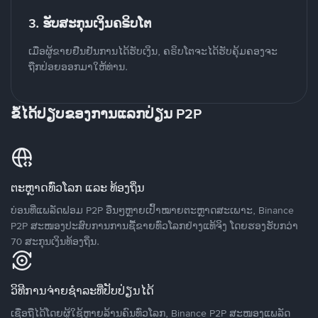
3. ຮັບສະກຸນເງິນຄຣິບໂຕ
ເມື່ອຜູ້ຂາຍຢືນຢັນການໄດ້ຮັບເງິນ, ຄຣິບໂຕຈະໄດ້ຮັບຄຸ້ມຄອງຈະ
ຖືກປ່ອຍອອກມາໃຫ້ທ່ານ.
ຂໍ້ໄດ້ປຽບຂອງການແລກປ່ຽນ P2P
ຕະຫຼາດທົ່ວໂລກ ແລະ ທ້ອງຖິ່ນ
ບ່ອນທີ່ແພລັດຟອມ P2P ອື່ນໆຫຼາຍເປົ້າໝາຍຕະຫຼາດສະເພາະ, Binance
P2P ສະໜອງປະສົບການການຊື້ຂາຍທົ່ວໂລກຢ່າງແທ້ຈິງ ໂດຍຮອງຮັບກວ່າ
70 ສະກຸນເງິນທ້ອງຖິ່ນ.
ວິທີການຈ່າຍຊຳລະທີ່ປັບປ່ຽນໄດ້
ເຊື່ອຖືໄດ້ໂດຍຜູ້ໃຊ້ຫຼາຍລ້ານຄົນທົ່ວໂລກ, Binance P2P ສະໜອງແພລັດ