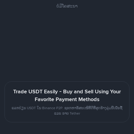
ບໍ່ມີໂຄສະນາ
Trade USDT Easily - Buy and Sell Using Your
Favorite Payment Methods
ແລກປ່ຽນ USDT ໃນ Binance P2P. ຊອກຫາຂໍ້ສະເໜີທີ່ດີທີ່ສຸດຂ້າງລຸ່ມນີ້ເພື່ອຊື້
ແລະ ຂາຍ Tether