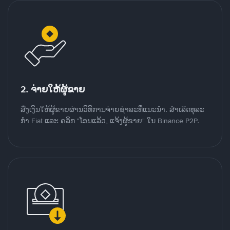
2. ຈ່າຍໃຫ້ຜູ້ຂາຍ
ສົ່ງເງິນໃຫ້ຜູ້ຂາຍຜ່ານວິທີການຈ່າຍຊຳລະທີ່ແນະນໍາ. ສໍາເລັດທຸລະ
ກໍາ Fiat ແລະ ຄລິກ "ໂອນແລ້ວ, ແຈ້ງຜູ້ຂາຍ" ໃນ Binance P2P.