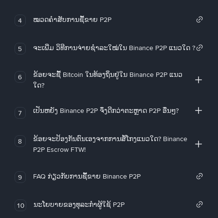
ໝວດຄໍາສັບການຊື້ຂາຍ P2P
4
ຈະເພີ່ມ ວິທີການຈ່າຍຊຳລະໃໝ່ໃນ Binance P2P ແນວໃດ ?
5
ຂ້ອຍຈະຊື້ Bitcoin ໃນທ້ອງຖິ່ນຢູ່ໃນ Binance P2P ແນວ
6
ໃດ?
ເປັນຫຍັງ Binance P2P ຈຶ່ງດີກວ່າຕະຫຼາດ P2P ອື່ນໆ?
7
ຂ້ອຍຈະປ້ອງກັນຕົນເອງຈາກການສໍ້ໂກງແນວໃດ? Binance
8
P2P Escrow FTW!
FAQ ກ່ຽວກັບການຊື້ຂາຍ Binance P2P
9
ນະໂຍບາຍຂອງທຸລະກໍາຜູ້ໃຊ້ P2P
10