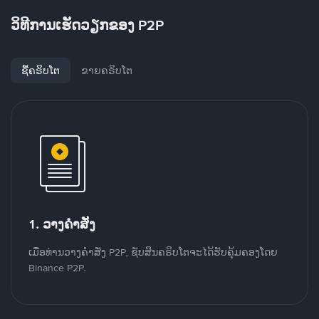
ວິທີການເຮັດວຽກຂອງ P2P
ຊື້ຄຣິບໂຕ
ຂາຍຄຣິບໂຕ
1. ວາງຄໍາສັ່ງ
ເມື່ອທ່ານວາງຄໍາສັ່ງ P2P, ຊັບສິນຄຣິບໂຕຈະໄດ້ຮັບຄຸ້ມຄອງໂດຍ
Binance P2P.