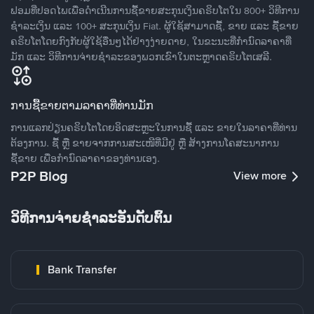
ຟອມທີ່ປອດໄພເພື່ອດໍາເນີນການຊື້ຂາຍສະກຸນເງິນຄຣິບໂຕໃນ 800+ ວິທີການ
ຊໍາລະເງິນ ແລະ 100+ ສະກຸນເງິນ Fiat. ຜູ້ໃຊ້ສາມາດຊື້, ຂາຍ ແລະ ຊື້ຂາຍ
ຄຣິບໂຕໂດຍກົງກັບຜູ້ໃຊ້ອື່ນໆໄດ້ຢ່າງງ່າຍດາຍ, ໃນຂະນະທີ່ກໍານົດລາຄາທີ່
ມັກ ແລະ ວິທີການຈ່າຍຊຳລະຂອງພວກເຂົາໃນຕະຫຼາດຄຣິບໂຕເສລີ.
ການຊື້ຂາຍຕາມລາຄາທີ່ທ່ານມັກ
ການແລກປ່ຽນຄຣິບໂຕໂດຍອິດສະຫຼະໃນການຊື້ ແລະ ຂາຍໃນລາຄາທີ່ທ່ານ
ຕ້ອງການ. ຊື້ ຫຼື ຂາຍຈາກການສະເໜີທີ່ມີຢູ່ ຫຼື ສ້າງການໂຄສະນາການ
ຊື້ຂາຍ ເພື່ອກໍານົດລາຄາຂອງທ່ານເອງ.
P2P Blog
View more
ວິທີການຈ່າຍຊຳລະອັນດັບຕົ້ນ
Bank Transfer