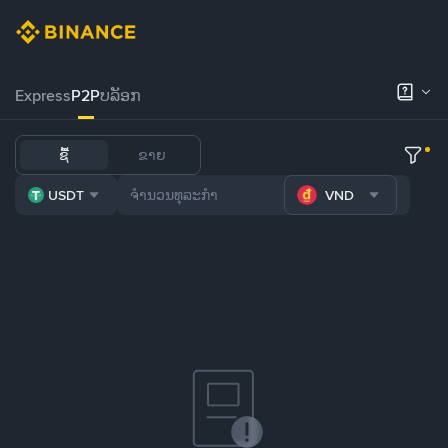
Express
P2P
ບລັອກ
ຊື້
ຂາຍ
USDT
VND