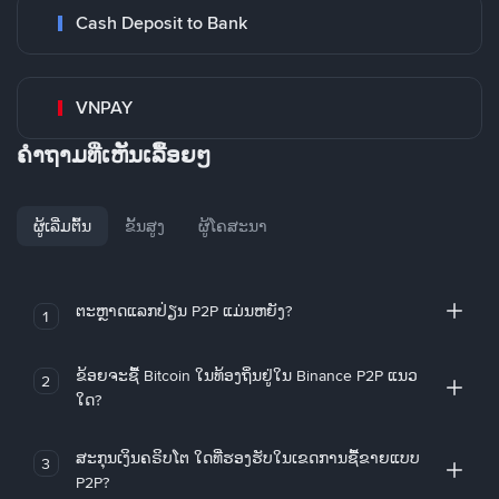
Cash Deposit to Bank
VNPAY
ຄໍາຖາມທີ່ເຫັນເລື້ອຍໆ
ຜູ້ເລີ່ມຕົ້ນ
ຂັ້ນສູງ
ຜູ້ໂຄສະນາ
ຕະຫຼາດແລກປ່ຽນ P2P ແມ່ນຫຍັງ?
1
ຂ້ອຍຈະຊື້ Bitcoin ໃນທ້ອງຖິ່ນຢູ່ໃນ Binance P2P ແນວ
2
ໃດ?
ສະກຸນເງິນຄຣິບໂຕ ໃດທີ່ຮອງຮັບໃນເຂດການຊື້ຂາຍແບບ
3
P2P?