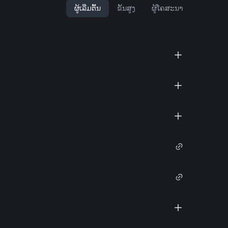
ຜູ້ເລີ່ມຕົ້ນ
ຂັ້ນສູງ
ຜູ້ໂຄສະນາ