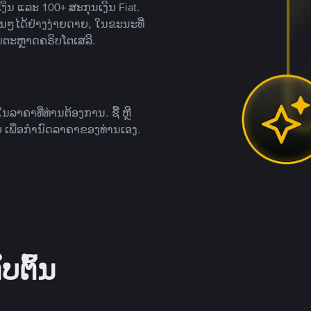
ິນ ແລະ 100+ ສະກຸນເງິນ Fiat.
ື່ນໆໄດ້ຢ່າງງ່າຍດາຍ, ໃນຂະນະທີ່
ນຕະຫຼາດຄຣິບໂຕເສລີ.
ຄາທີ່ທ່ານຕ້ອງການ. ຊື້ ຫຼື
 ເພື່ອກໍານົດລາຄາຂອງທ່ານເອງ.
ບຕົ້ນ