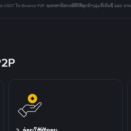
 USDT ໃນ Binance P2P. ຊອກຫາຂໍ້ສະເໜີທີ່ດີທີ່ສຸດຂ້າງລຸ່ມນີ້ເພື່ອຊື້ ແລະ ຂາ
P2P
2. ຈ່າຍໃຫ້ຜູ້ຂາຍ