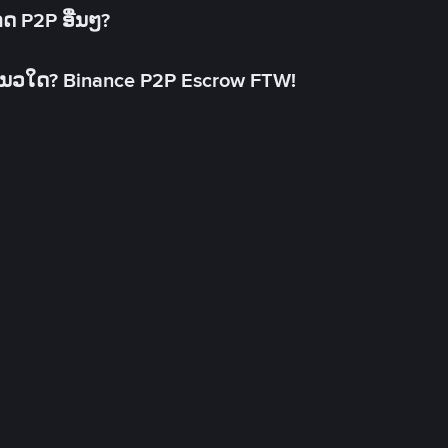
າດ P2P ອື່ນໆ?
ແນວໃດ? Binance P2P Escrow FTW!