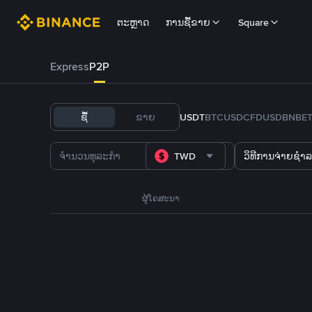
ຕະຫຼາດ
ການຊື້ຂາຍ
Square
Express
P2P
ຊື້
ຂາຍ
USDT
BTC
USDC
FDUSD
BNB
E
TWD
ວິທີການຈ່າຍຊຳລ
ຜູ້ໂຄສະນາ