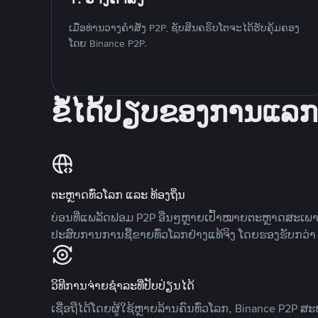
ເມື່ອທ່ານວາງຄໍາສັ່ງ P2P, ຊັບສິນຄຣິບໂຕຈະໄດ້ຮັບຄຸ້ມຄອງ
ໂດຍ Binance P2P.
ຂໍ້ໄດ້ປຽບຂອງການແລກ
ຕະຫຼາດທົ່ວໂລກ ແລະ ທ້ອງຖິ່ນ
ບ່ອນທີ່ແພລັດຟອມ P2P ອື່ນໆຫຼາຍເປົ້າໝາຍຕະຫຼາດສະເພ
ປະສົບການການຊື້ຂາຍທົ່ວໂລກຢ່າງແທ້ຈິງ ໂດຍຮອງຮັບກວ່າ 7
ວິທີການຈ່າຍຊຳລະທີ່ປັບປ່ຽນໄດ້
ເຊື່ອຖືໄດ້ໂດຍຜູ້ໃຊ້ຫຼາຍລ້ານຄົນທົ່ວໂລກ, Binance P2P 