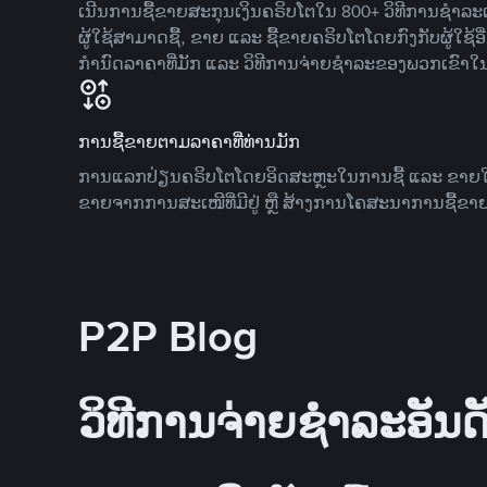
ເນີນການຊື້ຂາຍສະກຸນເງິນຄຣິບໂຕໃນ 800+ ວິທີການຊໍາລະເງ
ຜູ້ໃຊ້ສາມາດຊື້, ຂາຍ ແລະ ຊື້ຂາຍຄຣິບໂຕໂດຍກົງກັບຜູ້ໃຊ້ອ
ກໍານົດລາຄາທີ່ມັກ ແລະ ວິທີການຈ່າຍຊຳລະຂອງພວກເຂົາໃ
ການຊື້ຂາຍຕາມລາຄາທີ່ທ່ານມັກ
ການແລກປ່ຽນຄຣິບໂຕໂດຍອິດສະຫຼະໃນການຊື້ ແລະ ຂາຍໃນລາ
ຂາຍຈາກການສະເໜີທີ່ມີຢູ່ ຫຼື ສ້າງການໂຄສະນາການຊື້ຂາຍ
P2P Blog
ວິທີການຈ່າຍຊຳລະອັນດັ