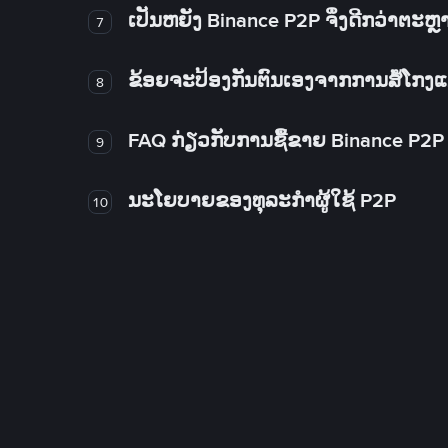
ເປັນຫຍັງ Binance P2P ຈຶ່ງດີກວ່າຕະຫຼ
7
ຂ້ອຍຈະປ້ອງກັນຕົນເອງຈາກການສໍ້ໂກງ
8
FAQ ກ່ຽວກັບການຊື້ຂາຍ Binance P2P
9
ນະໂຍບາຍຂອງທຸລະກໍາຜູ້ໃຊ້ P2P
10