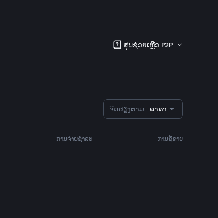
ສູນຊ່ວຍເຫຼືອ P2P
ຈັດຮຽງຕາມ
ລາຄາ
ການຈ່າຍຊຳລະ
ການຊື້ຂາຍ