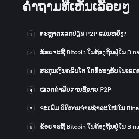
ຄໍາຖາມທີ່ເຫັນເລື້ອຍໆ
ຕະຫຼາດແລກປ່ຽນ P2P ແມ່ນຫຍັງ?
1
ຂ້ອຍຈະຊື້ Bitcoin ໃນທ້ອງຖິ່ນຢູ່ໃນ B
2
ສະກຸນເງິນຄຣິບໂຕ ໃດທີ່ຮອງຮັບໃນເຂ
3
ໝວດຄໍາສັບການຊື້ຂາຍ P2P
4
ຈະເພີ່ມ ວິທີການຈ່າຍຊຳລະໃໝ່ໃນ Bin
5
ຂ້ອຍຈະຊື້ Bitcoin ໃນທ້ອງຖິ່ນຢູ່ໃນ B
6