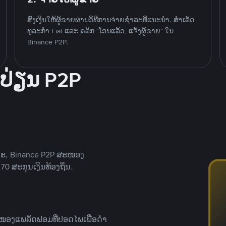
ສົ່ງເງິນໃຫ້ຜູ້ຂາຍຜ່ານວິທີການຈ່າຍຊຳລະທີ່ແນະນໍາ. ສໍາເລັດ
ທຸລະກໍາ Fiat ແລະ ຄລິກ "ໂອນແລ້ວ, ແຈ້ງຜູ້ຂາຍ" ໃນ
Binance P2P.
ປ່ຽນ P2P
າະ, Binance P2P ສະໜອງ
0 ສະກຸນເງິນທ້ອງຖິ່ນ.
ສະໜອງແພລັດຟອມທີ່ປອດໄພເພື່ອດໍາ