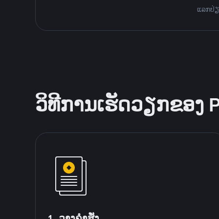
ແລກປ່ຽນ
ວິທີການເຮັດວຽກຂອງ 
1. ວາງຄໍາສັ່ງ