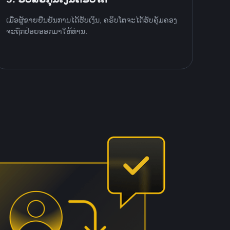
ເມື່ອຜູ້ຂາຍຢືນຢັນການໄດ້ຮັບເງິນ, ຄຣິບໂຕຈະໄດ້ຮັບຄຸ້ມຄອງ
ຈະຖືກປ່ອຍອອກມາໃຫ້ທ່ານ.