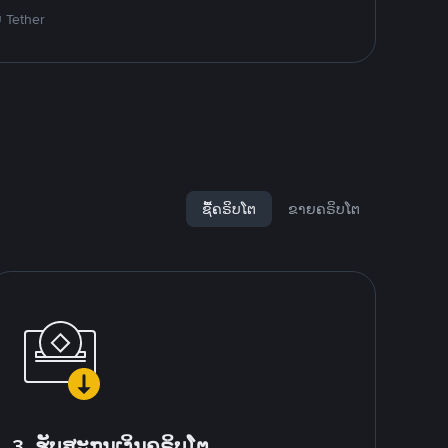
ຍ Tether
ຊື້ຄຣິບໂຕ
ຂາຍຄຣິບໂຕ
3. ຮັບສະກຸນເງິນຄຣິບໂຕ