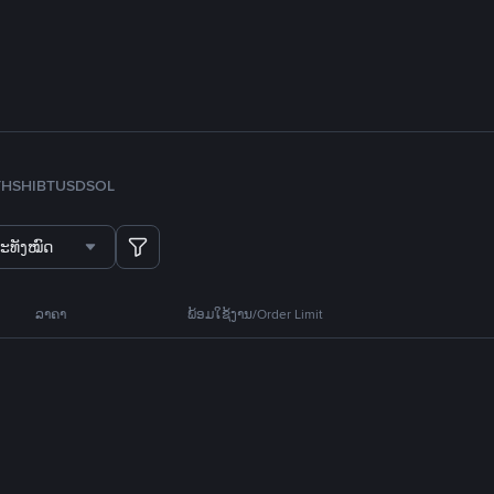
TH
SHIB
TUSD
SOL
ະທັງໝົດ
ລາຄາ
ພ້ອມໃຊ້ງານ/Order Limit