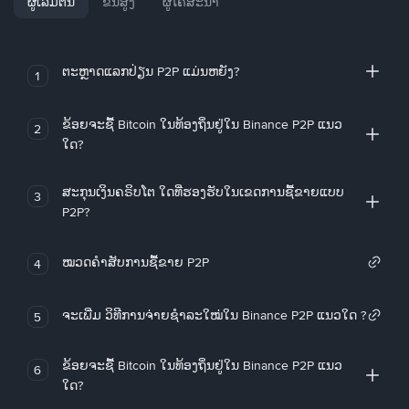
ຜູ້ເລີ່ມຕົ້ນ
ຂັ້ນສູງ
ຜູ້ໂຄສະນາ
ຕະຫຼາດແລກປ່ຽນ P2P ແມ່ນຫຍັງ?
1
ຂ້ອຍຈະຊື້ Bitcoin ໃນທ້ອງຖິ່ນຢູ່ໃນ Binance P2P ແນວ
2
ໃດ?
ສະກຸນເງິນຄຣິບໂຕ ໃດທີ່ຮອງຮັບໃນເຂດການຊື້ຂາຍແບບ
3
P2P?
ໝວດຄໍາສັບການຊື້ຂາຍ P2P
4
ຈະເພີ່ມ ວິທີການຈ່າຍຊຳລະໃໝ່ໃນ Binance P2P ແນວໃດ ?
5
ຂ້ອຍຈະຊື້ Bitcoin ໃນທ້ອງຖິ່ນຢູ່ໃນ Binance P2P ແນວ
6
ໃດ?