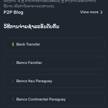
ຕ້ອງການ. ຊື້ ຫຼື ຂາຍຈາກການສະເໜີທີ່ມີຢູ່ ຫຼື ສ້າງການໂຄສະນາການ
ຊື້ຂາຍ ເພື່ອກໍານົດລາຄາຂອງທ່ານເອງ.
P2P Blog
View more
ວິທີການຈ່າຍຊຳລະອັນດັບຕົ້ນ
Bank Transfer
Banco Familiar
Banco Itau Paraguay
Banco Continental Paraguay