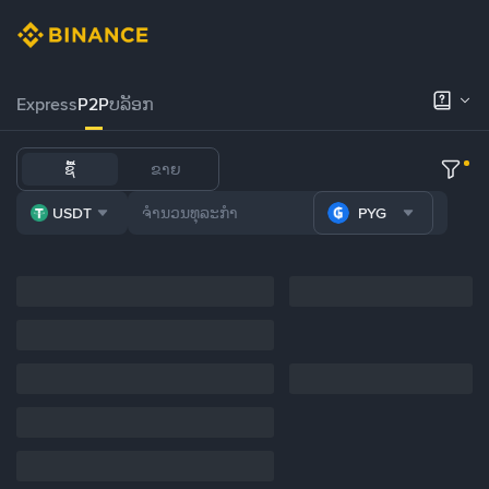
Express
P2P
ບລັອກ
ຊື້
ຂາຍ
USDT
PYG