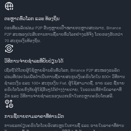
ຕະຫຼາດທົ່ວໂລກ ແລະ ທ້ອງຖິ່ນ
ບ່ອນທີ່ແພລັດຟອມ P2P ອື່ນໆຫຼາຍເປົ້າໝາຍຕະຫຼາດສະເພາະ, Binance
P2P ສະໜອງປະສົບການການຊື້ຂາຍທົ່ວໂລກຢ່າງແທ້ຈິງ ໂດຍຮອງຮັບກວ່າ
70 ສະກຸນເງິນທ້ອງຖິ່ນ.
ວິທີການຈ່າຍຊຳລະທີ່ປັບປ່ຽນໄດ້
ເຊື່ອຖືໄດ້ໂດຍຜູ້ໃຊ້ຫຼາຍລ້ານຄົນທົ່ວໂລກ, Binance P2P ສະໜອງແພລັດ
ຟອມທີ່ປອດໄພເພື່ອດໍາເນີນການຊື້ຂາຍສະກຸນເງິນຄຣິບໂຕໃນ 800+ ວິທີການ
ຊໍາລະເງິນ ແລະ 100+ ສະກຸນເງິນ Fiat. ຜູ້ໃຊ້ສາມາດຊື້, ຂາຍ ແລະ ຊື້ຂາຍ
ຄຣິບໂຕໂດຍກົງກັບຜູ້ໃຊ້ອື່ນໆໄດ້ຢ່າງງ່າຍດາຍ, ໃນຂະນະທີ່ກໍານົດລາຄາທີ່
ມັກ ແລະ ວິທີການຈ່າຍຊຳລະຂອງພວກເຂົາໃນຕະຫຼາດຄຣິບໂຕເສລີ.
ການຊື້ຂາຍຕາມລາຄາທີ່ທ່ານມັກ
ການແລກປ່ຽນຄຣິບໂຕໂດຍອິດສະຫຼະໃນການຊື້ ແລະ ຂາຍໃນລາຄາທີ່ທ່ານ