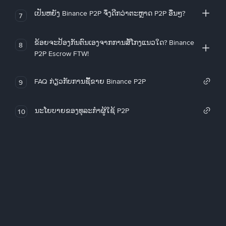
ເປັນຫຍັງ Binance P2P ຈຶ່ງດີກວ່າຕະຫຼາດ P2P ອື່ນໆ?
7
ຂ້ອຍຈະປ້ອງກັນຕົນເອງຈາກການສໍ້ໂກງແນວໃດ? Binance
8
P2P Escrow FTW!
FAQ ກ່ຽວກັບການຊື້ຂາຍ Binance P2P
9
ນະໂຍບາຍຂອງທຸລະກໍາຜູ້ໃຊ້ P2P
10