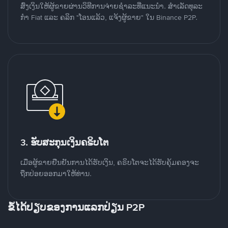
ສົ່ງເງິນໃຫ້ຜູ້ຂາຍຜ່ານວິທີການຈ່າຍຊຳລະທີ່ແນະນໍາ. ສໍາເລັດທຸລະ
ກໍາ Fiat ແລະ ຄລິກ "ໂອນແລ້ວ, ແຈ້ງຜູ້ຂາຍ" ໃນ Binance P2P.
3. ຮັບສະກຸນເງິນຄຣິບໂຕ
ເມື່ອຜູ້ຂາຍຢືນຢັນການໄດ້ຮັບເງິນ, ຄຣິບໂຕຈະໄດ້ຮັບຄຸ້ມຄອງຈະ
ຖືກປ່ອຍອອກມາໃຫ້ທ່ານ.
ຂໍ້ໄດ້ປຽບຂອງການແລກປ່ຽນ P2P