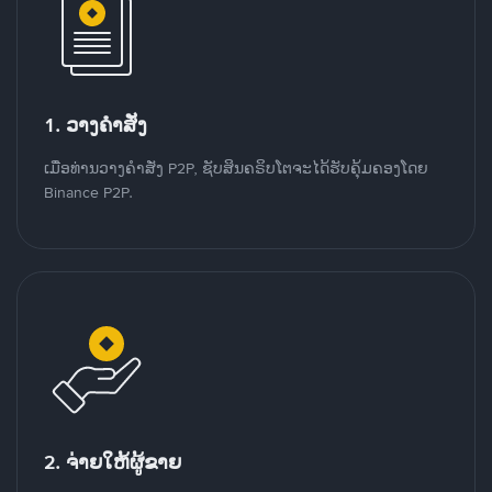
1. ວາງຄໍາສັ່ງ
ເມື່ອທ່ານວາງຄໍາສັ່ງ P2P, ຊັບສິນຄຣິບໂຕຈະໄດ້ຮັບຄຸ້ມຄອງໂດຍ
Binance P2P.
2. ຈ່າຍໃຫ້ຜູ້ຂາຍ