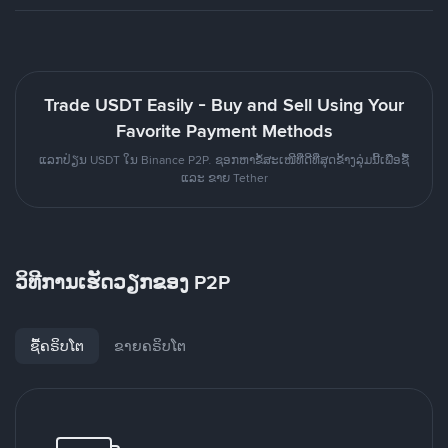
Trade USDT Easily - Buy and Sell Using Your
Favorite Payment Methods
ແລກປ່ຽນ USDT ໃນ Binance P2P. ຊອກຫາຂໍ້ສະເໜີທີ່ດີທີ່ສຸດຂ້າງລຸ່ມນີ້ເພື່ອຊື້
ແລະ ຂາຍ Tether
ວິທີການເຮັດວຽກຂອງ P2P
ຊື້ຄຣິບໂຕ
ຂາຍຄຣິບໂຕ