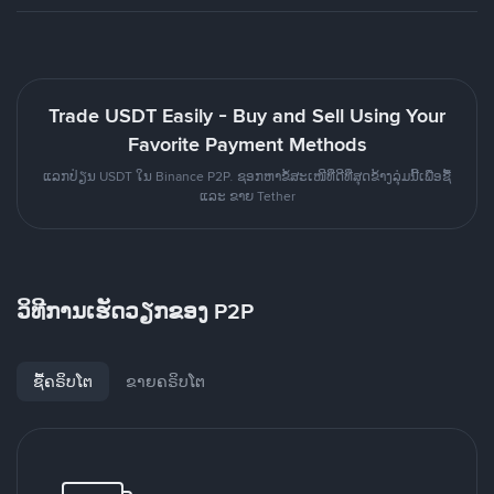
Trade USDT Easily - Buy and Sell Using Your
Favorite Payment Methods
ແລກປ່ຽນ USDT ໃນ Binance P2P. ຊອກຫາຂໍ້ສະເໜີທີ່ດີທີ່ສຸດຂ້າງລຸ່ມນີ້ເພື່ອຊື້
ແລະ ຂາຍ Tether
ວິທີການເຮັດວຽກຂອງ P2P
ຊື້ຄຣິບໂຕ
ຂາຍຄຣິບໂຕ