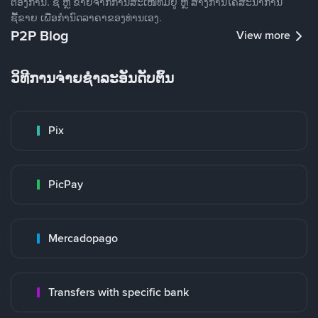
ຕ້ອງການ. ຊື້ ຫຼື ຂາຍຈາກການສະເໜີທີ່ມີຢູ່ ຫຼື ສ້າງການໂຄສະນາການ
ຊື້ຂາຍ ເພື່ອກໍານົດລາຄາຂອງທ່ານເອງ.
P2P Blog
View more
ວິທີການຈ່າຍຊຳລະອັນດັບຕົ້ນ
Pix
PicPay
Mercadopago
Transfers with specific bank