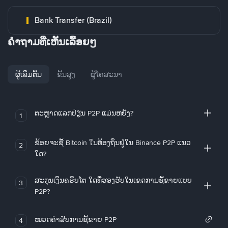
Bank Transfer (Brazil)
ຄໍາຖາມທີ່ເຫັນເລື້ອຍໆ
ຜູ້ເລີ່ມຕົ້ນ
ຂັ້ນສູງ
ຜູ້ໂຄສະນາ
ຕະຫຼາດແລກປ່ຽນ P2P ແມ່ນຫຍັງ?
1
ຂ້ອຍຈະຊື້ Bitcoin ໃນທ້ອງຖິ່ນຢູ່ໃນ Binance P2P ແນວ
2
ໃດ?
ສະກຸນເງິນຄຣິບໂຕ ໃດທີ່ຮອງຮັບໃນເຂດການຊື້ຂາຍແບບ
3
P2P?
ໝວດຄໍາສັບການຊື້ຂາຍ P2P
4