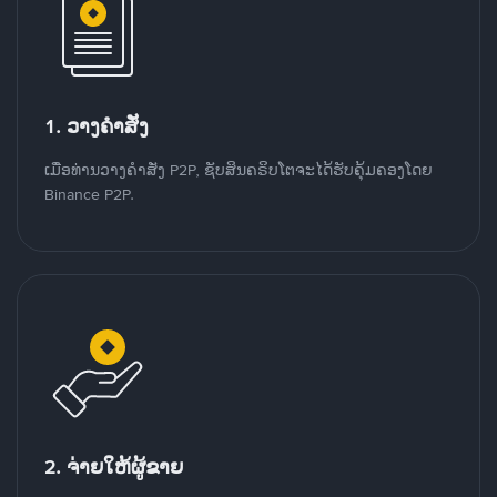
1. ວາງຄໍາສັ່ງ
ເມື່ອທ່ານວາງຄໍາສັ່ງ P2P, ຊັບສິນຄຣິບໂຕຈະໄດ້ຮັບຄຸ້ມຄອງໂດຍ
Binance P2P.
2. ຈ່າຍໃຫ້ຜູ້ຂາຍ