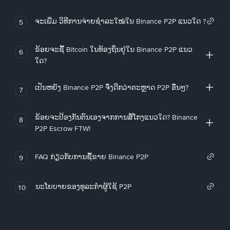
ຈະເພີ່ມ ວິທີການຈ່າຍຊຳລະໃໝ່ໃນ Binance P2P ແນວໃດ ?
5
ຂ້ອຍຈະຊື້ Bitcoin ໃນທ້ອງຖິ່ນຢູ່ໃນ Binance P2P ແນວ
6
ໃດ?
ເປັນຫຍັງ Binance P2P ຈຶ່ງດີກວ່າຕະຫຼາດ P2P ອື່ນໆ?
7
ຂ້ອຍຈະປ້ອງກັນຕົນເອງຈາກການສໍ້ໂກງແນວໃດ? Binance
8
P2P Escrow FTW!
FAQ ກ່ຽວກັບການຊື້ຂາຍ Binance P2P
9
ນະໂຍບາຍຂອງທຸລະກໍາຜູ້ໃຊ້ P2P
10