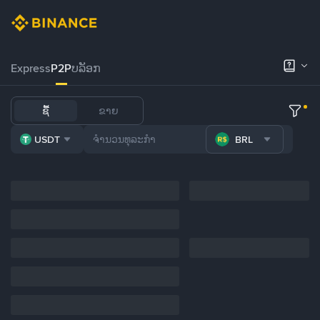
Express
P2P
ບລັອກ
ຊື້
ຂາຍ
USDT
BRL