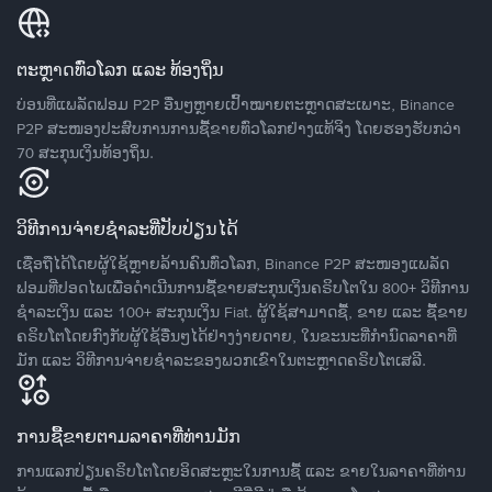
ຕະຫຼາດທົ່ວໂລກ ແລະ ທ້ອງຖິ່ນ
ບ່ອນທີ່ແພລັດຟອມ P2P ອື່ນໆຫຼາຍເປົ້າໝາຍຕະຫຼາດສະເພາະ, Binance
P2P ສະໜອງປະສົບການການຊື້ຂາຍທົ່ວໂລກຢ່າງແທ້ຈິງ ໂດຍຮອງຮັບກວ່າ
70 ສະກຸນເງິນທ້ອງຖິ່ນ.
ວິທີການຈ່າຍຊຳລະທີ່ປັບປ່ຽນໄດ້
ເຊື່ອຖືໄດ້ໂດຍຜູ້ໃຊ້ຫຼາຍລ້ານຄົນທົ່ວໂລກ, Binance P2P ສະໜອງແພລັດ
ຟອມທີ່ປອດໄພເພື່ອດໍາເນີນການຊື້ຂາຍສະກຸນເງິນຄຣິບໂຕໃນ 800+ ວິທີການ
ຊໍາລະເງິນ ແລະ 100+ ສະກຸນເງິນ Fiat. ຜູ້ໃຊ້ສາມາດຊື້, ຂາຍ ແລະ ຊື້ຂາຍ
ຄຣິບໂຕໂດຍກົງກັບຜູ້ໃຊ້ອື່ນໆໄດ້ຢ່າງງ່າຍດາຍ, ໃນຂະນະທີ່ກໍານົດລາຄາທີ່
ມັກ ແລະ ວິທີການຈ່າຍຊຳລະຂອງພວກເຂົາໃນຕະຫຼາດຄຣິບໂຕເສລີ.
ການຊື້ຂາຍຕາມລາຄາທີ່ທ່ານມັກ
ການແລກປ່ຽນຄຣິບໂຕໂດຍອິດສະຫຼະໃນການຊື້ ແລະ ຂາຍໃນລາຄາທີ່ທ່ານ