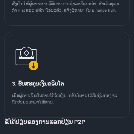
ສົ່ງເງິນໃຫ້ຜູ້ຂາຍຜ່ານວິທີການຈ່າຍຊຳລະທີ່ແນະນໍາ. ສໍາເລັດທຸລະ
ກໍາ Fiat ແລະ ຄລິກ "ໂອນແລ້ວ, ແຈ້ງຜູ້ຂາຍ" ໃນ Binance P2P.
3. ຮັບສະກຸນເງິນຄຣິບໂຕ
ເມື່ອຜູ້ຂາຍຢືນຢັນການໄດ້ຮັບເງິນ, ຄຣິບໂຕຈະໄດ້ຮັບຄຸ້ມຄອງຈະ
ຖືກປ່ອຍອອກມາໃຫ້ທ່ານ.
ຂໍ້ໄດ້ປຽບຂອງການແລກປ່ຽນ P2P