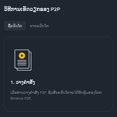
ວິທີການເຮັດວຽກຂອງ P2P
ຊື້ຄຣິບໂຕ
ຂາຍຄຣິບໂຕ
1. ວາງຄໍາສັ່ງ
ເມື່ອທ່ານວາງຄໍາສັ່ງ P2P, ຊັບສິນຄຣິບໂຕຈະໄດ້ຮັບຄຸ້ມຄອງໂດຍ
Binance P2P.