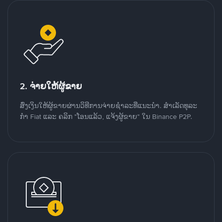
2. ຈ່າຍໃຫ້ຜູ້ຂາຍ
ສົ່ງເງິນໃຫ້ຜູ້ຂາຍຜ່ານວິທີການຈ່າຍຊຳລະທີ່ແນະນໍາ. ສໍາເລັດທຸລະ
ກໍາ Fiat ແລະ ຄລິກ "ໂອນແລ້ວ, ແຈ້ງຜູ້ຂາຍ" ໃນ Binance P2P.