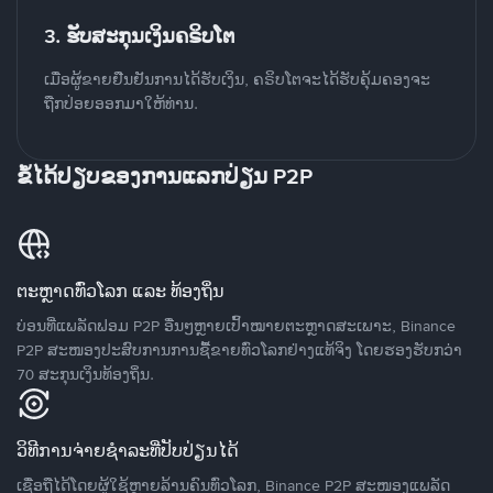
3. ຮັບສະກຸນເງິນຄຣິບໂຕ
ເມື່ອຜູ້ຂາຍຢືນຢັນການໄດ້ຮັບເງິນ, ຄຣິບໂຕຈະໄດ້ຮັບຄຸ້ມຄອງຈະ
ຖືກປ່ອຍອອກມາໃຫ້ທ່ານ.
ຂໍ້ໄດ້ປຽບຂອງການແລກປ່ຽນ P2P
ຕະຫຼາດທົ່ວໂລກ ແລະ ທ້ອງຖິ່ນ
ບ່ອນທີ່ແພລັດຟອມ P2P ອື່ນໆຫຼາຍເປົ້າໝາຍຕະຫຼາດສະເພາະ, Binance
P2P ສະໜອງປະສົບການການຊື້ຂາຍທົ່ວໂລກຢ່າງແທ້ຈິງ ໂດຍຮອງຮັບກວ່າ
70 ສະກຸນເງິນທ້ອງຖິ່ນ.
ວິທີການຈ່າຍຊຳລະທີ່ປັບປ່ຽນໄດ້
ເຊື່ອຖືໄດ້ໂດຍຜູ້ໃຊ້ຫຼາຍລ້ານຄົນທົ່ວໂລກ, Binance P2P ສະໜອງແພລັດ