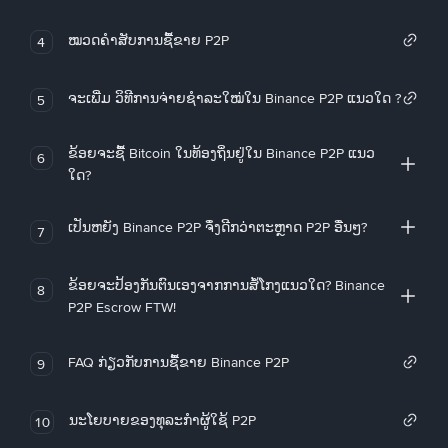
ໝວດຄໍາສັບການຊື້ຂາຍ P2P
4
ຈະເພີ່ມ ວິທີການຈ່າຍຊຳລະໃໝ່ໃນ Binance P2P ແນວໃດ ?
5
ຂ້ອຍຈະຊື້ Bitcoin ໃນທ້ອງຖິ່ນຢູ່ໃນ Binance P2P ແນວ
6
ໃດ?
ເປັນຫຍັງ Binance P2P ຈຶ່ງດີກວ່າຕະຫຼາດ P2P ອື່ນໆ?
7
ຂ້ອຍຈະປ້ອງກັນຕົນເອງຈາກການສໍ້ໂກງແນວໃດ? Binance
8
P2P Escrow FTW!
FAQ ກ່ຽວກັບການຊື້ຂາຍ Binance P2P
9
ນະໂຍບາຍຂອງທຸລະກໍາຜູ້ໃຊ້ P2P
10