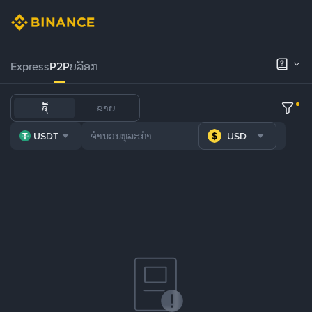
Express
P2P
ບລັອກ
ຊື້
ຂາຍ
USDT
USD