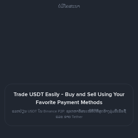
ບໍ່ມີໂຄສະນາ
Trade USDT Easily - Buy and Sell Using Your
Favorite Payment Methods
ແລກປ່ຽນ USDT ໃນ Binance P2P. ຊອກຫາຂໍ້ສະເໜີທີ່ດີທີ່ສຸດຂ້າງລຸ່ມນີ້ເພື່ອຊື້
ແລະ ຂາຍ Tether