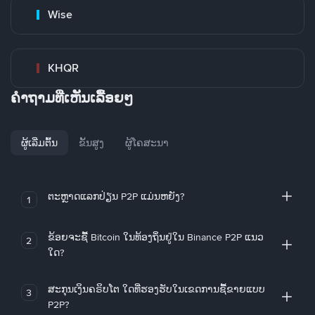
Wise
KHQR
ຄໍາຖາມທີ່ເຫັນເລື້ອຍໆ
ຜູ້ເລີ່ມຕົ້ນ
ຂັ້ນສູງ
ຜູ້ໂຄສະນາ
ຕະຫຼາດແລກປ່ຽນ P2P ແມ່ນຫຍັງ?
1
ຂ້ອຍຈະຊື້ Bitcoin ໃນທ້ອງຖິ່ນຢູ່ໃນ Binance P2P ແນວ
2
ໃດ?
ສະກຸນເງິນຄຣິບໂຕ ໃດທີ່ຮອງຮັບໃນເຂດການຊື້ຂາຍແບບ
3
P2P?