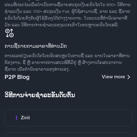
ຟອມທີ່ປອດໄພເພື່ອດໍາເນີນການຊື້ຂາຍສະກຸນເງິນຄຣິບໂຕໃນ 800+ ວິທີການ
ຊໍາລະເງິນ ແລະ 100+ ສະກຸນເງິນ Fiat. ຜູ້ໃຊ້ສາມາດຊື້, ຂາຍ ແລະ ຊື້ຂາຍ
ຄຣິບໂຕໂດຍກົງກັບຜູ້ໃຊ້ອື່ນໆໄດ້ຢ່າງງ່າຍດາຍ, ໃນຂະນະທີ່ກໍານົດລາຄາທີ່
ມັກ ແລະ ວິທີການຈ່າຍຊຳລະຂອງພວກເຂົາໃນຕະຫຼາດຄຣິບໂຕເສລີ.
ການຊື້ຂາຍຕາມລາຄາທີ່ທ່ານມັກ
ການແລກປ່ຽນຄຣິບໂຕໂດຍອິດສະຫຼະໃນການຊື້ ແລະ ຂາຍໃນລາຄາທີ່ທ່ານ
ຕ້ອງການ. ຊື້ ຫຼື ຂາຍຈາກການສະເໜີທີ່ມີຢູ່ ຫຼື ສ້າງການໂຄສະນາການ
ຊື້ຂາຍ ເພື່ອກໍານົດລາຄາຂອງທ່ານເອງ.
P2P Blog
View more
ວິທີການຈ່າຍຊຳລະອັນດັບຕົ້ນ
Zinli