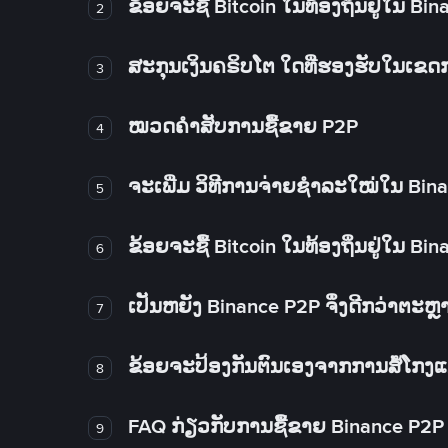
ຂ້ອຍຈະຊື້ Bitcoin ໃນທ້ອງຖິ່ນຢູ່ໃນ B
2
ສະກຸນເງິນຄຣິບໂຕ ໃດທີ່ຮອງຮັບໃນເຂ
3
ໝວດຄໍາສັບການຊື້ຂາຍ P2P
4
ຈະເພີ່ມ ວິທີການຈ່າຍຊຳລະໃໝ່ໃນ Bin
5
ຂ້ອຍຈະຊື້ Bitcoin ໃນທ້ອງຖິ່ນຢູ່ໃນ B
6
ເປັນຫຍັງ Binance P2P ຈຶ່ງດີກວ່າຕະຫຼ
7
ຂ້ອຍຈະປ້ອງກັນຕົນເອງຈາກການສໍ້ໂກງ
8
FAQ ກ່ຽວກັບການຊື້ຂາຍ Binance P2P
9