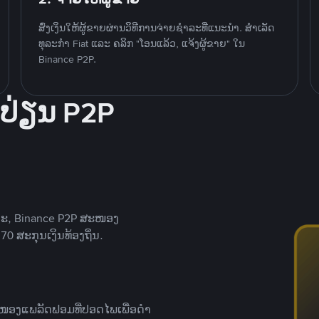
ສົ່ງເງິນໃຫ້ຜູ້ຂາຍຜ່ານວິທີການຈ່າຍຊຳລະທີ່ແນະນໍາ. ສໍາເລັດ
ທຸລະກໍາ Fiat ແລະ ຄລິກ "ໂອນແລ້ວ, ແຈ້ງຜູ້ຂາຍ" ໃນ
Binance P2P.
ປ່ຽນ P2P
າະ, Binance P2P ສະໜອງ
0 ສະກຸນເງິນທ້ອງຖິ່ນ.
ສະໜອງແພລັດຟອມທີ່ປອດໄພເພື່ອດໍາ