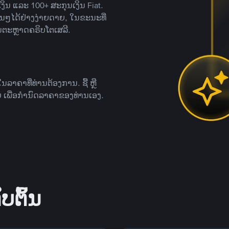
ິນ ແລະ 100+ ສະກຸນເງິນ Fiat.
ື່ນໆໄດ້ຢ່າງງ່າຍດາຍ, ໃນຂະນະທີ່
ນຕະຫຼາດຄຣິບໂຕເສລີ.
ຄາທີ່ທ່ານຕ້ອງການ. ຊື້ ຫຼື
 ເພື່ອກໍານົດລາຄາຂອງທ່ານເອງ.
ບຕົ້ນ