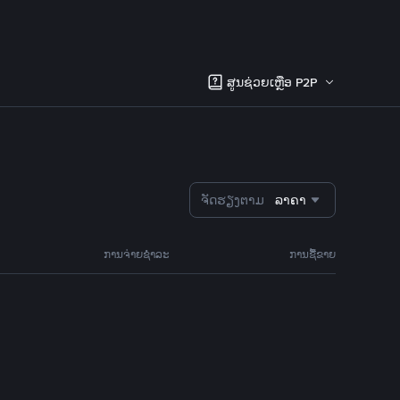
ສູນຊ່ວຍເຫຼືອ P2P
ຈັດຮຽງຕາມ
ລາຄາ
ການຈ່າຍຊຳລະ
ການຊື້ຂາຍ