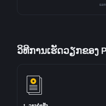
ແລກປ
ວິທີການເຮັດວຽກຂອງ 
1. ວາງຄໍາສັ່ງ