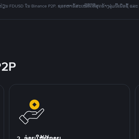
່ຽນ FDUSD ໃນ Binance P2P. ຊອກຫາຂໍ້ສະເໜີທີ່ດີທີ່ສຸດຂ້າງລຸ່ມນີ້ເພື່ອຊື້ ແລ
P2P
2. ຈ່າຍໃຫ້ຜູ້ຂາຍ