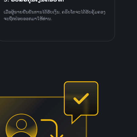
ເມື່ອຜູ້ຂາຍຢືນຢັນການໄດ້ຮັບເງິນ, ຄຣິບໂຕຈະໄດ້ຮັບຄຸ້ມຄອງ
ຈະຖືກປ່ອຍອອກມາໃຫ້ທ່ານ.