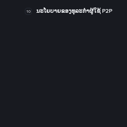
ນະໂຍບາຍຂອງທຸລະກໍາຜູ້ໃຊ້ P2P
10