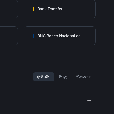
Bank Transfer
BNC Banco Nacional de Crédito
ຜູ້ເລີ່ມຕົ້ນ
ຂັ້ນສູງ
ຜູ້ໂຄສະນາ