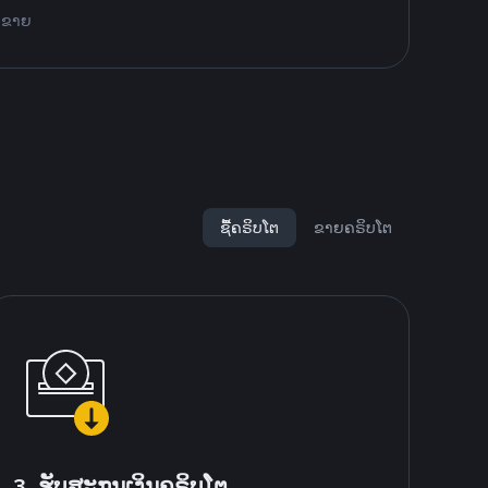
ະ ຂາຍ
ຊື້ຄຣິບໂຕ
ຂາຍຄຣິບໂຕ
3. ຮັບສະກຸນເງິນຄຣິບໂຕ