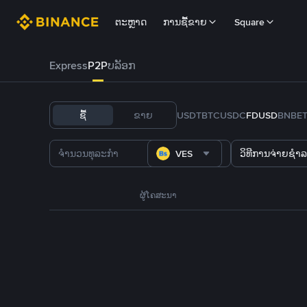
ຕະຫຼາດ
ການຊື້ຂາຍ
Square
Express
P2P
ບລັອກ
ຊື້
ຂາຍ
USDT
BTC
USDC
FDUSD
BNB
E
VES
ວິທີການຈ່າຍຊຳລ
ຜູ້ໂຄສະນາ