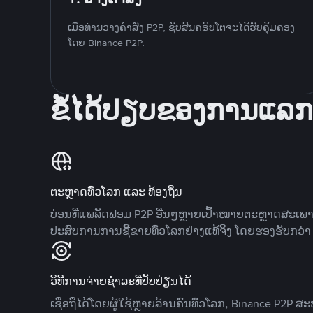
ເມື່ອທ່ານວາງຄໍາສັ່ງ P2P, ຊັບສິນຄຣິບໂຕຈະໄດ້ຮັບຄຸ້ມຄອງ
ໂດຍ Binance P2P.
ຂໍ້ໄດ້ປຽບຂອງການແລກ
ຕະຫຼາດທົ່ວໂລກ ແລະ ທ້ອງຖິ່ນ
ບ່ອນທີ່ແພລັດຟອມ P2P ອື່ນໆຫຼາຍເປົ້າໝາຍຕະຫຼາດສະເພ
ປະສົບການການຊື້ຂາຍທົ່ວໂລກຢ່າງແທ້ຈິງ ໂດຍຮອງຮັບກວ່າ 7
ວິທີການຈ່າຍຊຳລະທີ່ປັບປ່ຽນໄດ້
ເຊື່ອຖືໄດ້ໂດຍຜູ້ໃຊ້ຫຼາຍລ້ານຄົນທົ່ວໂລກ, Binance P2P 