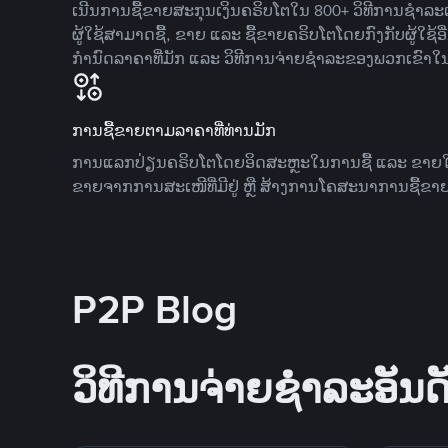
ເນີນການຊື້ຂາຍສະກຸນເງິນຄຣິບໂຕໃນ 800+ ວິທີການຊໍາລະເງ
ຜູ້ໃຊ້ສາມາດຊື້, ຂາຍ ແລະ ຊື້ຂາຍຄຣິບໂຕໂດຍກົງກັບຜູ້ໃຊ້ອ
ກໍານົດລາຄາທີ່ມັກ ແລະ ວິທີການຈ່າຍຊຳລະຂອງພວກເຂົາໃ
ການຊື້ຂາຍຕາມລາຄາທີ່ທ່ານມັກ
ການແລກປ່ຽນຄຣິບໂຕໂດຍອິດສະຫຼະໃນການຊື້ ແລະ ຂາຍໃນລາ
ຂາຍຈາກການສະເໜີທີ່ມີຢູ່ ຫຼື ສ້າງການໂຄສະນາການຊື້ຂາຍ
P2P Blog
ວິທີການຈ່າຍຊຳລະອັນດັ