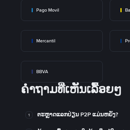
Pago Movil
Ba
Mercantil
Pr
BBVA
ຄໍາຖາມທີ່ເຫັນເລື້ອຍໆ
ຕະຫຼາດແລກປ່ຽນ P2P ແມ່ນຫຍັງ?
1