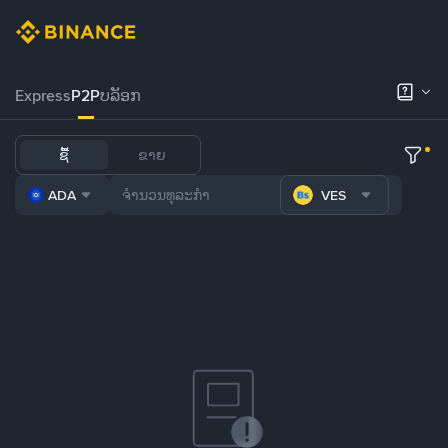
Express
P2P
ບລັອກ
ຊື້
ຂາຍ
ADA
VES