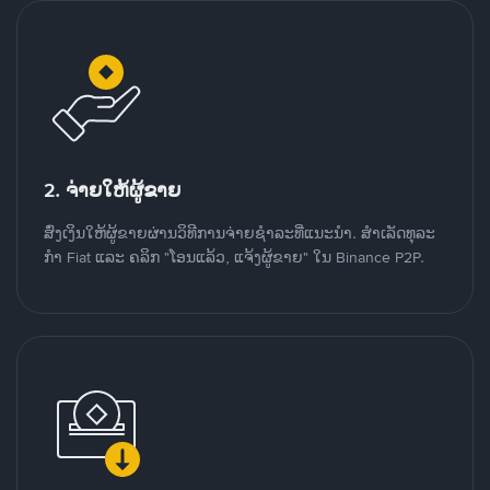
2. ຈ່າຍໃຫ້ຜູ້ຂາຍ
ສົ່ງເງິນໃຫ້ຜູ້ຂາຍຜ່ານວິທີການຈ່າຍຊຳລະທີ່ແນະນໍາ. ສໍາເລັດທຸລະ
ກໍາ Fiat ແລະ ຄລິກ "ໂອນແລ້ວ, ແຈ້ງຜູ້ຂາຍ" ໃນ Binance P2P.