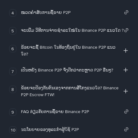
ໝວດຄໍາສັບການຊື້ຂາຍ P2P
4
ຈະເພີ່ມ ວິທີການຈ່າຍຊຳລະໃໝ່ໃນ Binance P2P ແນວໃດ ?
5
ຂ້ອຍຈະຊື້ Bitcoin ໃນທ້ອງຖິ່ນຢູ່ໃນ Binance P2P ແນວ
6
ໃດ?
ເປັນຫຍັງ Binance P2P ຈຶ່ງດີກວ່າຕະຫຼາດ P2P ອື່ນໆ?
7
ຂ້ອຍຈະປ້ອງກັນຕົນເອງຈາກການສໍ້ໂກງແນວໃດ? Binance
8
P2P Escrow FTW!
FAQ ກ່ຽວກັບການຊື້ຂາຍ Binance P2P
9
ນະໂຍບາຍຂອງທຸລະກໍາຜູ້ໃຊ້ P2P
10