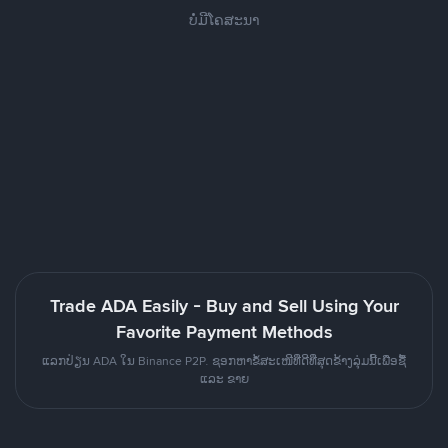
ບໍ່ມີໂຄສະນາ
Trade ADA Easily - Buy and Sell Using Your
Favorite Payment Methods
ແລກປ່ຽນ ADA ໃນ Binance P2P. ຊອກຫາຂໍ້ສະເໜີທີ່ດີທີ່ສຸດຂ້າງລຸ່ມນີ້ເພື່ອຊື້
ແລະ ຂາຍ