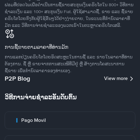
ຟອມທີ່ປອດໄພເພື່ອດໍາເນີນການຊື້ຂາຍສະກຸນເງິນຄຣິບໂຕໃນ 800+ ວິທີການ
ຊໍາລະເງິນ ແລະ 100+ ສະກຸນເງິນ Fiat. ຜູ້ໃຊ້ສາມາດຊື້, ຂາຍ ແລະ ຊື້ຂາຍ
ຄຣິບໂຕໂດຍກົງກັບຜູ້ໃຊ້ອື່ນໆໄດ້ຢ່າງງ່າຍດາຍ, ໃນຂະນະທີ່ກໍານົດລາຄາທີ່
ມັກ ແລະ ວິທີການຈ່າຍຊຳລະຂອງພວກເຂົາໃນຕະຫຼາດຄຣິບໂຕເສລີ.
ການຊື້ຂາຍຕາມລາຄາທີ່ທ່ານມັກ
ການແລກປ່ຽນຄຣິບໂຕໂດຍອິດສະຫຼະໃນການຊື້ ແລະ ຂາຍໃນລາຄາທີ່ທ່ານ
ຕ້ອງການ. ຊື້ ຫຼື ຂາຍຈາກການສະເໜີທີ່ມີຢູ່ ຫຼື ສ້າງການໂຄສະນາການ
ຊື້ຂາຍ ເພື່ອກໍານົດລາຄາຂອງທ່ານເອງ.
P2P Blog
View more
ວິທີການຈ່າຍຊຳລະອັນດັບຕົ້ນ
Pago Movil