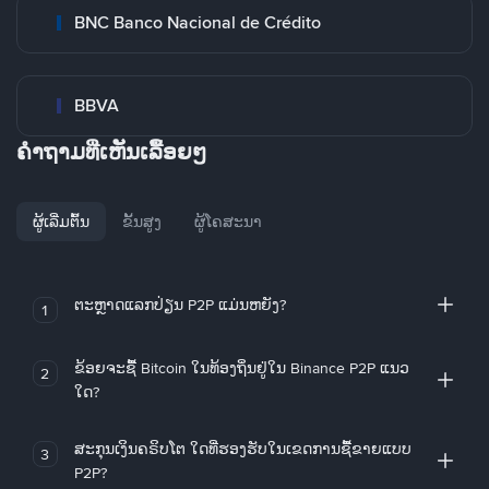
BNC Banco Nacional de Crédito
BBVA
ຄໍາຖາມທີ່ເຫັນເລື້ອຍໆ
ຜູ້ເລີ່ມຕົ້ນ
ຂັ້ນສູງ
ຜູ້ໂຄສະນາ
ຕະຫຼາດແລກປ່ຽນ P2P ແມ່ນຫຍັງ?
1
ຂ້ອຍຈະຊື້ Bitcoin ໃນທ້ອງຖິ່ນຢູ່ໃນ Binance P2P ແນວ
2
ໃດ?
ສະກຸນເງິນຄຣິບໂຕ ໃດທີ່ຮອງຮັບໃນເຂດການຊື້ຂາຍແບບ
3
P2P?