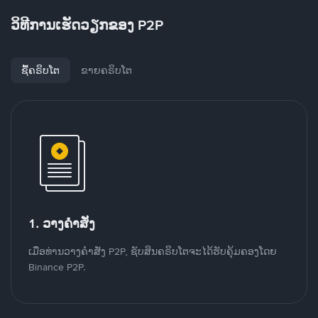
ວິທີການເຮັດວຽກຂອງ P2P
ຊື້ຄຣິບໂຕ
ຂາຍຄຣິບໂຕ
1. ວາງຄໍາສັ່ງ
ເມື່ອທ່ານວາງຄໍາສັ່ງ P2P, ຊັບສິນຄຣິບໂຕຈະໄດ້ຮັບຄຸ້ມຄອງໂດຍ
Binance P2P.