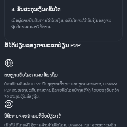
3. ຮັບສະກຸນເງິນຄຣິບໂຕ
ເມື່ອຜູ້ຂາຍຢືນຢັນການໄດ້ຮັບເງິນ, ຄຣິບໂຕຈະໄດ້ຮັບຄຸ້ມຄອງຈະ
ຖືກປ່ອຍອອກມາໃຫ້ທ່ານ.
ຂໍ້ໄດ້ປຽບຂອງການແລກປ່ຽນ P2P
ຕະຫຼາດທົ່ວໂລກ ແລະ ທ້ອງຖິ່ນ
ບ່ອນທີ່ແພລັດຟອມ P2P ອື່ນໆຫຼາຍເປົ້າໝາຍຕະຫຼາດສະເພາະ, Binance
P2P ສະໜອງປະສົບການການຊື້ຂາຍທົ່ວໂລກຢ່າງແທ້ຈິງ ໂດຍຮອງຮັບກວ່າ
70 ສະກຸນເງິນທ້ອງຖິ່ນ.
ວິທີການຈ່າຍຊຳລະທີ່ປັບປ່ຽນໄດ້
ເຊື່ອຖືໄດ້ໂດຍຜູ້ໃຊ້ຫຼາຍລ້ານຄົນທົ່ວໂລກ, Binance P2P ສະໜອງແພລັດ