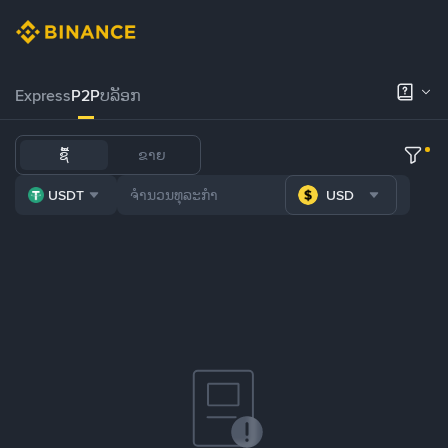
Express
P2P
ບລັອກ
ຊື້
ຂາຍ
USDT
USD