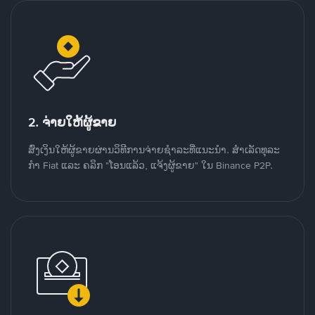
2. ຈ່າຍໃຫ້ຜູ້ຂາຍ
ສົ່ງເງິນໃຫ້ຜູ້ຂາຍຜ່ານວິທີການຈ່າຍຊຳລະທີ່ແນະນໍາ. ສໍາເລັດທຸລະ
ກໍາ Fiat ແລະ ຄລິກ "ໂອນແລ້ວ, ແຈ້ງຜູ້ຂາຍ" ໃນ Binance P2P.