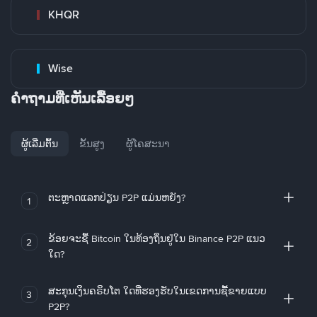
KHQR
Wise
ຄໍາຖາມທີ່ເຫັນເລື້ອຍໆ
ຜູ້ເລີ່ມຕົ້ນ
ຂັ້ນສູງ
ຜູ້ໂຄສະນາ
ຕະຫຼາດແລກປ່ຽນ P2P ແມ່ນຫຍັງ?
1
ຂ້ອຍຈະຊື້ Bitcoin ໃນທ້ອງຖິ່ນຢູ່ໃນ Binance P2P ແນວ
2
ໃດ?
ສະກຸນເງິນຄຣິບໂຕ ໃດທີ່ຮອງຮັບໃນເຂດການຊື້ຂາຍແບບ
3
P2P?