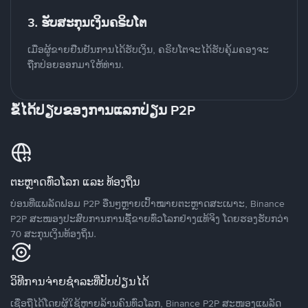
3. ຮັບສະກຸນເງິນຄຣິບໂຕ
ເມື່ອຜູ້ຂາຍຢືນຢັນການໄດ້ຮັບເງິນ, ຄຣິບໂຕຈະໄດ້ຮັບຄຸ້ມຄອງຈະ
ຖືກປ່ອຍອອກມາໃຫ້ທ່ານ.
ຂໍ້ໄດ້ປຽບຂອງການແລກປ່ຽນ P2P
ຕະຫຼາດທົ່ວໂລກ ແລະ ທ້ອງຖິ່ນ
ບ່ອນທີ່ແພລັດຟອມ P2P ອື່ນໆຫຼາຍເປົ້າໝາຍຕະຫຼາດສະເພາະ, Binance
P2P ສະໜອງປະສົບການການຊື້ຂາຍທົ່ວໂລກຢ່າງແທ້ຈິງ ໂດຍຮອງຮັບກວ່າ
70 ສະກຸນເງິນທ້ອງຖິ່ນ.
ວິທີການຈ່າຍຊຳລະທີ່ປັບປ່ຽນໄດ້
ເຊື່ອຖືໄດ້ໂດຍຜູ້ໃຊ້ຫຼາຍລ້ານຄົນທົ່ວໂລກ, Binance P2P ສະໜອງແພລັດ