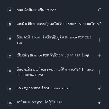
ໝວດຄໍາສັບການຊື້ຂາຍ P2P
4
ຈະເພີ່ມ ວິທີການຈ່າຍຊຳລະໃໝ່ໃນ Binance P2P ແນວໃດ ?
5
ຂ້ອຍຈະຊື້ Bitcoin ໃນທ້ອງຖິ່ນຢູ່ໃນ Binance P2P ແນວ
6
ໃດ?
ເປັນຫຍັງ Binance P2P ຈຶ່ງດີກວ່າຕະຫຼາດ P2P ອື່ນໆ?
7
ຂ້ອຍຈະປ້ອງກັນຕົນເອງຈາກການສໍ້ໂກງແນວໃດ? Binance
8
P2P Escrow FTW!
FAQ ກ່ຽວກັບການຊື້ຂາຍ Binance P2P
9
ນະໂຍບາຍຂອງທຸລະກໍາຜູ້ໃຊ້ P2P
10