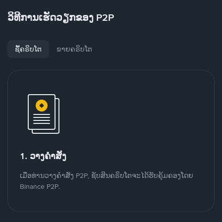
ວິທີການເຮັດວຽກຂອງ P2P
ຊື້ຄຣິບໂຕ
ຂາຍຄຣິບໂຕ
1. ວາງຄໍາສັ່ງ
ເມື່ອທ່ານວາງຄໍາສັ່ງ P2P, ຊັບສິນຄຣິບໂຕຈະໄດ້ຮັບຄຸ້ມຄອງໂດຍ
Binance P2P.