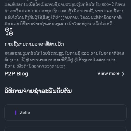
ຟອມທີ່ປອດໄພເພື່ອດໍາເນີນການຊື້ຂາຍສະກຸນເງິນຄຣິບໂຕໃນ 800+ ວິທີການ
ຊໍາລະເງິນ ແລະ 100+ ສະກຸນເງິນ Fiat. ຜູ້ໃຊ້ສາມາດຊື້, ຂາຍ ແລະ ຊື້ຂາຍ
ຄຣິບໂຕໂດຍກົງກັບຜູ້ໃຊ້ອື່ນໆໄດ້ຢ່າງງ່າຍດາຍ, ໃນຂະນະທີ່ກໍານົດລາຄາທີ່
ມັກ ແລະ ວິທີການຈ່າຍຊຳລະຂອງພວກເຂົາໃນຕະຫຼາດຄຣິບໂຕເສລີ.
ການຊື້ຂາຍຕາມລາຄາທີ່ທ່ານມັກ
ການແລກປ່ຽນຄຣິບໂຕໂດຍອິດສະຫຼະໃນການຊື້ ແລະ ຂາຍໃນລາຄາທີ່ທ່ານ
ຕ້ອງການ. ຊື້ ຫຼື ຂາຍຈາກການສະເໜີທີ່ມີຢູ່ ຫຼື ສ້າງການໂຄສະນາການ
ຊື້ຂາຍ ເພື່ອກໍານົດລາຄາຂອງທ່ານເອງ.
P2P Blog
View more
ວິທີການຈ່າຍຊຳລະອັນດັບຕົ້ນ
Zelle