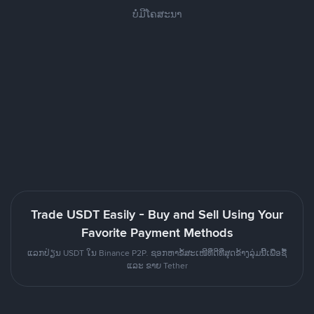
ບໍ່ມີໂຄສະນາ
Trade USDT Easily - Buy and Sell Using Your
Favorite Payment Methods
ແລກປ່ຽນ USDT ໃນ Binance P2P. ຊອກຫາຂໍ້ສະເໜີທີ່ດີທີ່ສຸດຂ້າງລຸ່ມນີ້ເພື່ອຊື້
ແລະ ຂາຍ Tether