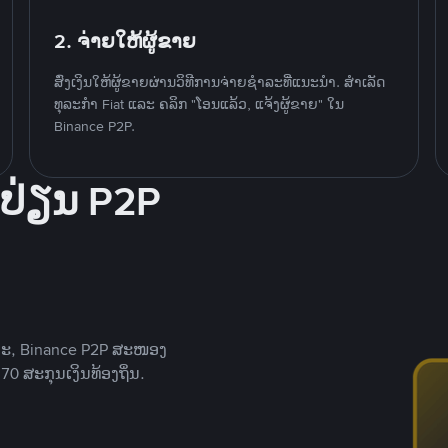
2. ຈ່າຍໃຫ້ຜູ້ຂາຍ
ສົ່ງເງິນໃຫ້ຜູ້ຂາຍຜ່ານວິທີການຈ່າຍຊຳລະທີ່ແນະນໍາ. ສໍາເລັດ
ທຸລະກໍາ Fiat ແລະ ຄລິກ "ໂອນແລ້ວ, ແຈ້ງຜູ້ຂາຍ" ໃນ
Binance P2P.
ປ່ຽນ P2P
າະ, Binance P2P ສະໜອງ
0 ສະກຸນເງິນທ້ອງຖິ່ນ.