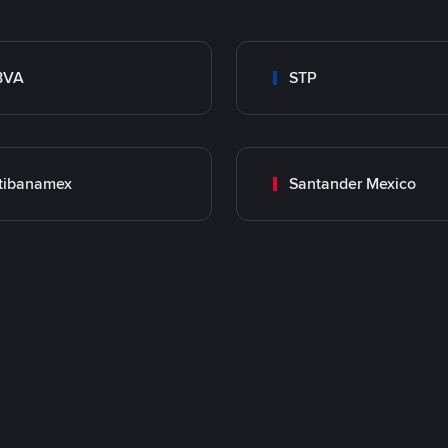
BVA
STP
tibanamex
Santander Mexico