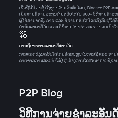
ເຊື່ອຖືໄດ້ໂດຍຜູ້ໃຊ້ຫຼາຍລ້ານຄົນທົ່ວໂລກ, Binance P2P 
ເນີນການຊື້ຂາຍສະກຸນເງິນຄຣິບໂຕໃນ 800+ ວິທີການຊໍາລະເງ
ຜູ້ໃຊ້ສາມາດຊື້, ຂາຍ ແລະ ຊື້ຂາຍຄຣິບໂຕໂດຍກົງກັບຜູ້ໃຊ້ອ
ກໍານົດລາຄາທີ່ມັກ ແລະ ວິທີການຈ່າຍຊຳລະຂອງພວກເຂົາໃ
ການຊື້ຂາຍຕາມລາຄາທີ່ທ່ານມັກ
ການແລກປ່ຽນຄຣິບໂຕໂດຍອິດສະຫຼະໃນການຊື້ ແລະ ຂາຍໃນລາ
ຂາຍຈາກການສະເໜີທີ່ມີຢູ່ ຫຼື ສ້າງການໂຄສະນາການຊື້ຂາຍ
P2P Blog
ວິທີການຈ່າຍຊຳລະອັນດັ