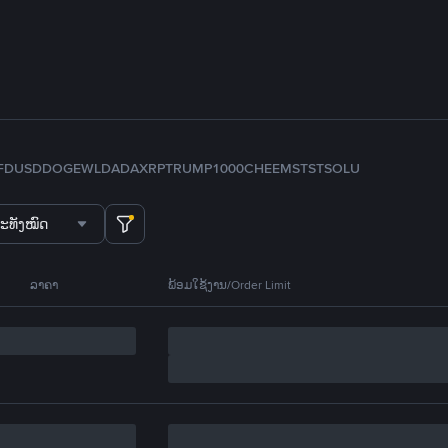
FDUSD
DOGE
WLD
ADA
XRP
TRUMP
1000CHEEMS
TST
SOL
U
ະທັງໝົດ
ລາຄາ
ພ້ອມໃຊ້ງານ/Order Limit