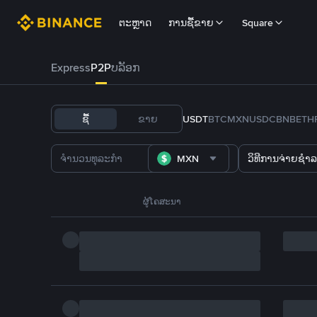
ຕະຫຼາດ
ການຊື້ຂາຍ
Square
Express
P2P
ບລັອກ
ຊື້
ຂາຍ
USDT
BTC
MXN
USDC
BNB
ETH
MXN
ວິທີການຈ່າຍຊຳລ
ຜູ້ໂຄສະນາ