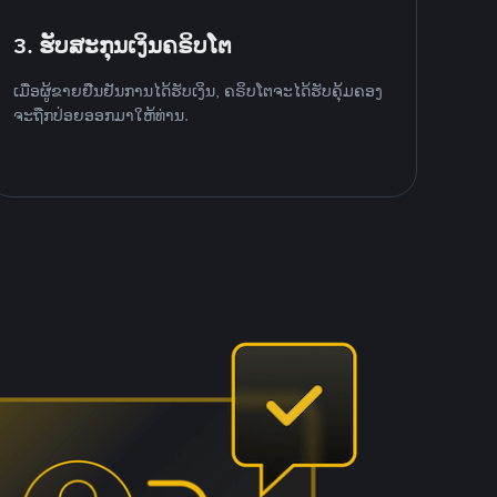
3. ຮັບສະກຸນເງິນຄຣິບໂຕ
ເມື່ອຜູ້ຂາຍຢືນຢັນການໄດ້ຮັບເງິນ, ຄຣິບໂຕຈະໄດ້ຮັບຄຸ້ມຄອງ
ຈະຖືກປ່ອຍອອກມາໃຫ້ທ່ານ.