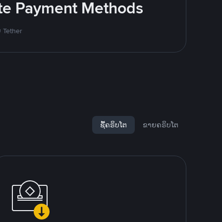
rite Payment Methods
ຍ Tether
ຊື້ຄຣິບໂຕ
ຂາຍຄຣິບໂຕ