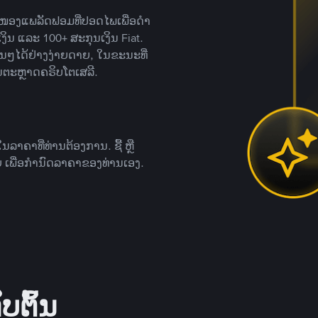
ສະໜອງແພລັດຟອມທີ່ປອດໄພເພື່ອດໍາ
ິນ ແລະ 100+ ສະກຸນເງິນ Fiat.
ື່ນໆໄດ້ຢ່າງງ່າຍດາຍ, ໃນຂະນະທີ່
ນຕະຫຼາດຄຣິບໂຕເສລີ.
ຄາທີ່ທ່ານຕ້ອງການ. ຊື້ ຫຼື
 ເພື່ອກໍານົດລາຄາຂອງທ່ານເອງ.
ບຕົ້ນ