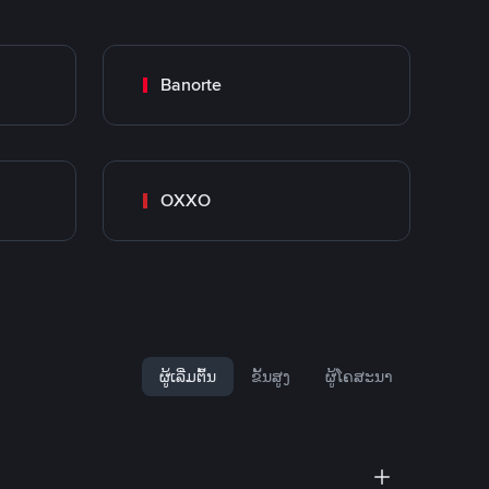
Banorte
OXXO
ຜູ້ເລີ່ມຕົ້ນ
ຂັ້ນສູງ
ຜູ້ໂຄສະນາ