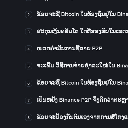
ຂ້ອຍຈະຊື້ Bitcoin ໃນທ້ອງຖິ່ນຢູ່ໃນ B
2
ສະກຸນເງິນຄຣິບໂຕ ໃດທີ່ຮອງຮັບໃນເຂ
3
ໝວດຄໍາສັບການຊື້ຂາຍ P2P
4
ຈະເພີ່ມ ວິທີການຈ່າຍຊຳລະໃໝ່ໃນ Bin
5
ຂ້ອຍຈະຊື້ Bitcoin ໃນທ້ອງຖິ່ນຢູ່ໃນ B
6
ເປັນຫຍັງ Binance P2P ຈຶ່ງດີກວ່າຕະຫຼ
7
ຂ້ອຍຈະປ້ອງກັນຕົນເອງຈາກການສໍ້ໂກງ
8