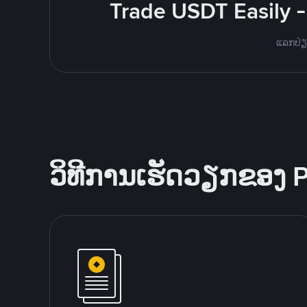
Trade USDT Easily -
ແລກປ່ຽນ
ວິທີການເຮັດວຽກຂອງ 