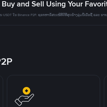
 Buy and Sell Using Your Favo
 USDT ໃນ Binance P2P. ຊອກຫາຂໍ້ສະເໜີທີ່ດີທີ່ສຸດຂ້າງລຸ່ມນີ້ເພື່ອຊື້ ແລະ ຂາ
P2P