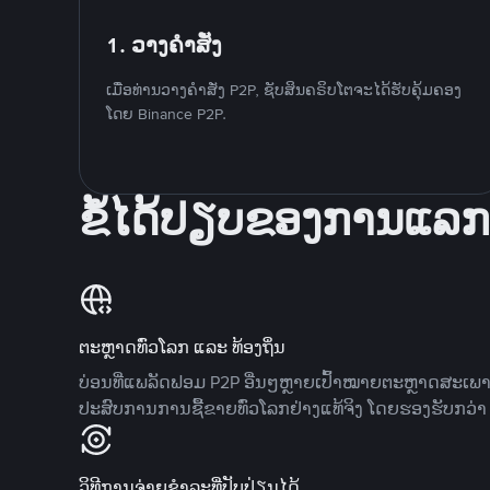
1. ວາງຄໍາສັ່ງ
ເມື່ອທ່ານວາງຄໍາສັ່ງ P2P, ຊັບສິນຄຣິບໂຕຈະໄດ້ຮັບຄຸ້ມຄອງ
ໂດຍ Binance P2P.
ຂໍ້ໄດ້ປຽບຂອງການແລກ
ຕະຫຼາດທົ່ວໂລກ ແລະ ທ້ອງຖິ່ນ
ບ່ອນທີ່ແພລັດຟອມ P2P ອື່ນໆຫຼາຍເປົ້າໝາຍຕະຫຼາດສະເພ
ປະສົບການການຊື້ຂາຍທົ່ວໂລກຢ່າງແທ້ຈິງ ໂດຍຮອງຮັບກວ່າ 7
ວິທີການຈ່າຍຊຳລະທີ່ປັບປ່ຽນໄດ້