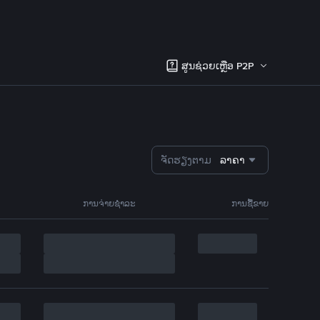
ສູນຊ່ວຍເຫຼືອ P2P
ຈັດຮຽງຕາມ
ລາຄາ
ການຈ່າຍຊຳລະ
ການຊື້ຂາຍ