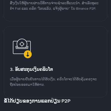
ສົ່ງເງິນໃຫ້ຜູ້ຂາຍຜ່ານວິທີການຈ່າຍຊຳລະທີ່ແນະນໍາ. ສໍາເລັດທຸລະ
ກໍາ Fiat ແລະ ຄລິກ "ໂອນແລ້ວ, ແຈ້ງຜູ້ຂາຍ" ໃນ Binance P2P.
3. ຮັບສະກຸນເງິນຄຣິບໂຕ
ເມື່ອຜູ້ຂາຍຢືນຢັນການໄດ້ຮັບເງິນ, ຄຣິບໂຕຈະໄດ້ຮັບຄຸ້ມຄອງຈະ
ຖືກປ່ອຍອອກມາໃຫ້ທ່ານ.
ຂໍ້ໄດ້ປຽບຂອງການແລກປ່ຽນ P2P