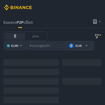
Express
P2P
ບລັອກ
ຊື້
ຂາຍ
EURI
EUR