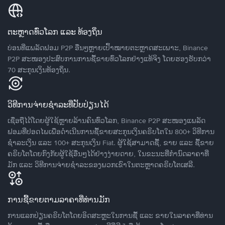
ຕະຫຼາດທົ່ວໂລກ ແລະ ທ້ອງຖິ່ນ
ບ່ອນທີ່ແພລັດຟອມ P2P ອື່ນໆຫຼາຍເປົ້າໝາຍຕະຫຼາດສະເພາະ, Binance
P2P ສະໜອງປະສົບການການຊື້ຂາຍທົ່ວໂລກຢ່າງແທ້ຈິງ ໂດຍຮອງຮັບກວ່າ
70 ສະກຸນເງິນທ້ອງຖິ່ນ.
ວິທີການຈ່າຍຊຳລະທີ່ປັບປ່ຽນໄດ້
ເຊື່ອຖືໄດ້ໂດຍຜູ້ໃຊ້ຫຼາຍລ້ານຄົນທົ່ວໂລກ, Binance P2P ສະໜອງແພລັດ
ຟອມທີ່ປອດໄພເພື່ອດໍາເນີນການຊື້ຂາຍສະກຸນເງິນຄຣິບໂຕໃນ 800+ ວິທີການ
ຊໍາລະເງິນ ແລະ 100+ ສະກຸນເງິນ Fiat. ຜູ້ໃຊ້ສາມາດຊື້, ຂາຍ ແລະ ຊື້ຂາຍ
ຄຣິບໂຕໂດຍກົງກັບຜູ້ໃຊ້ອື່ນໆໄດ້ຢ່າງງ່າຍດາຍ, ໃນຂະນະທີ່ກໍານົດລາຄາທີ່
ມັກ ແລະ ວິທີການຈ່າຍຊຳລະຂອງພວກເຂົາໃນຕະຫຼາດຄຣິບໂຕເສລີ.
ການຊື້ຂາຍຕາມລາຄາທີ່ທ່ານມັກ
ການແລກປ່ຽນຄຣິບໂຕໂດຍອິດສະຫຼະໃນການຊື້ ແລະ ຂາຍໃນລາຄາທີ່ທ່ານ