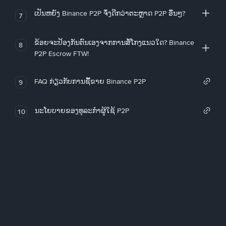
ເປັນຫຍັງ Binance P2P ຈຶ່ງດີກວ່າຕະຫຼາດ P2P ອື່ນໆ?
7
ຂ້ອຍຈະປ້ອງກັນຕົນເອງຈາກການສໍ້ໂກງແນວໃດ? Binance
8
P2P Escrow FTW!
FAQ ກ່ຽວກັບການຊື້ຂາຍ Binance P2P
9
ນະໂຍບາຍຂອງທຸລະກໍາຜູ້ໃຊ້ P2P
10