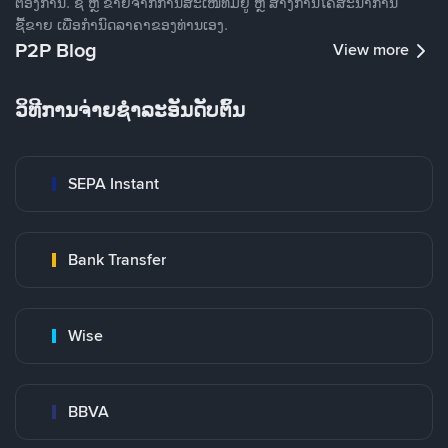
ຕ້ອງການ. ຊື້ ຫຼື ຂາຍຈາກການສະເໜີທີ່ມີຢູ່ ຫຼື ສ້າງການໂຄສະນາການ
ຊື້ຂາຍ ເພື່ອກໍານົດລາຄາຂອງທ່ານເອງ.
P2P Blog
View more
ວິທີການຈ່າຍຊຳລະອັນດັບຕົ້ນ
SEPA Instant
Bank Transfer
Wise
BBVA