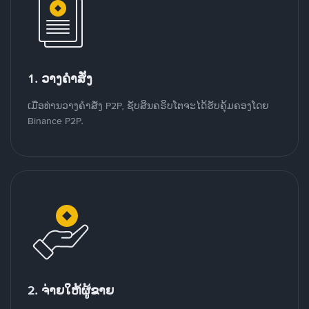
1. ວາງຄໍາສັ່ງ
ເມື່ອທ່ານວາງຄໍາສັ່ງ P2P, ຊັບສິນຄຣິບໂຕຈະໄດ້ຮັບຄຸ້ມຄອງໂດຍ
Binance P2P.
2. ຈ່າຍໃຫ້ຜູ້ຂາຍ