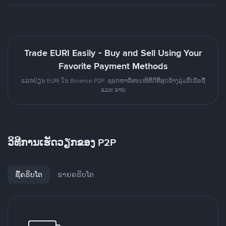
Trade EURI Easily - Buy and Sell Using Your
Favorite Payment Methods
ແລກປ່ຽນ EURI ໃນ Binance P2P. ຊອກຫາຂໍ້ສະເໜີທີ່ດີທີ່ສຸດຂ້າງລຸ່ມນີ້ເພື່ອຊື້
ແລະ ຂາຍ
ວິທີການເຮັດວຽກຂອງ P2P
ຊື້ຄຣິບໂຕ
ຂາຍຄຣິບໂຕ