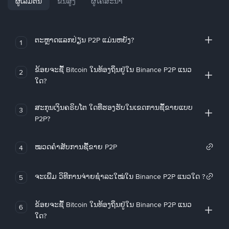
ຜູ້ເລີ່ມຕົ້ນ
ຂັ້ນສູງ
ຜູ້ໂຄສະນາ
ຕະຫຼາດແລກປ່ຽນ P2P ແມ່ນຫຍັງ?
1
ຂ້ອຍຈະຊື້ Bitcoin ໃນທ້ອງຖິ່ນຢູ່ໃນ Binance P2P ແນວ
2
ໃດ?
ສະກຸນເງິນຄຣິບໂຕ ໃດທີ່ຮອງຮັບໃນເຂດການຊື້ຂາຍແບບ
3
P2P?
ໝວດຄໍາສັບການຊື້ຂາຍ P2P
4
ຈະເພີ່ມ ວິທີການຈ່າຍຊຳລະໃໝ່ໃນ Binance P2P ແນວໃດ ?
5
ຂ້ອຍຈະຊື້ Bitcoin ໃນທ້ອງຖິ່ນຢູ່ໃນ Binance P2P ແນວ
6
ໃດ?