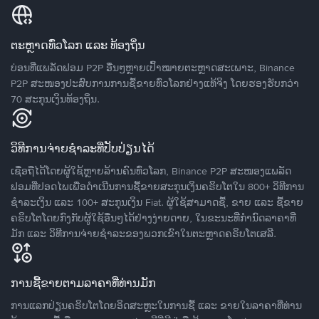
ຕະຫຼາດທົ່ວໂລກ ແລະ ທ້ອງຖິ່ນ
ບ່ອນທີ່ແພລັດຟອມ P2P ອື່ນໆຫຼາຍເປົ້າໝາຍຕະຫຼາດສະເພາະ, Binance
P2P ສະໜອງປະສົບການການຊື້ຂາຍທົ່ວໂລກຢ່າງແທ້ຈິງ ໂດຍຮອງຮັບກວ່າ
70 ສະກຸນເງິນທ້ອງຖິ່ນ.
ວິທີການຈ່າຍຊຳລະທີ່ປັບປ່ຽນໄດ້
ເຊື່ອຖືໄດ້ໂດຍຜູ້ໃຊ້ຫຼາຍລ້ານຄົນທົ່ວໂລກ, Binance P2P ສະໜອງແພລັດ
ຟອມທີ່ປອດໄພເພື່ອດໍາເນີນການຊື້ຂາຍສະກຸນເງິນຄຣິບໂຕໃນ 800+ ວິທີການ
ຊໍາລະເງິນ ແລະ 100+ ສະກຸນເງິນ Fiat. ຜູ້ໃຊ້ສາມາດຊື້, ຂາຍ ແລະ ຊື້ຂາຍ
ຄຣິບໂຕໂດຍກົງກັບຜູ້ໃຊ້ອື່ນໆໄດ້ຢ່າງງ່າຍດາຍ, ໃນຂະນະທີ່ກໍານົດລາຄາທີ່
ມັກ ແລະ ວິທີການຈ່າຍຊຳລະຂອງພວກເຂົາໃນຕະຫຼາດຄຣິບໂຕເສລີ.
ການຊື້ຂາຍຕາມລາຄາທີ່ທ່ານມັກ
ການແລກປ່ຽນຄຣິບໂຕໂດຍອິດສະຫຼະໃນການຊື້ ແລະ ຂາຍໃນລາຄາທີ່ທ່ານ