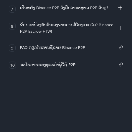
ເປັນຫຍັງ Binance P2P ຈຶ່ງດີກວ່າຕະຫຼາດ P2P ອື່ນໆ?
7
ຂ້ອຍຈະປ້ອງກັນຕົນເອງຈາກການສໍ້ໂກງແນວໃດ? Binance
8
P2P Escrow FTW!
FAQ ກ່ຽວກັບການຊື້ຂາຍ Binance P2P
9
ນະໂຍບາຍຂອງທຸລະກໍາຜູ້ໃຊ້ P2P
10