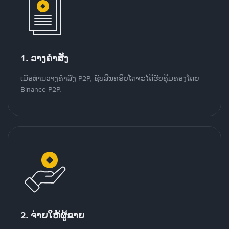
1. ວາງຄໍາສັ່ງ
ເມື່ອທ່ານວາງຄໍາສັ່ງ P2P, ຊັບສິນຄຣິບໂຕຈະໄດ້ຮັບຄຸ້ມຄອງໂດຍ
Binance P2P.
2. ຈ່າຍໃຫ້ຜູ້ຂາຍ