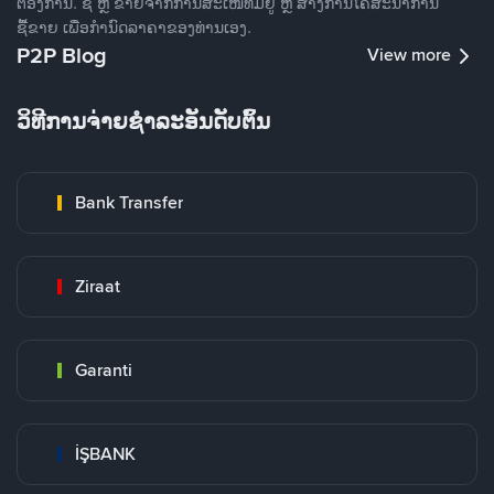
ຕ້ອງການ. ຊື້ ຫຼື ຂາຍຈາກການສະເໜີທີ່ມີຢູ່ ຫຼື ສ້າງການໂຄສະນາການ
ຊື້ຂາຍ ເພື່ອກໍານົດລາຄາຂອງທ່ານເອງ.
P2P Blog
View more
ວິທີການຈ່າຍຊຳລະອັນດັບຕົ້ນ
Bank Transfer
Ziraat
Garanti
İŞBANK