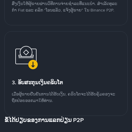
ສົ່ງເງິນໃຫ້ຜູ້ຂາຍຜ່ານວິທີການຈ່າຍຊຳລະທີ່ແນະນໍາ. ສໍາເລັດທຸລະ
ກໍາ Fiat ແລະ ຄລິກ "ໂອນແລ້ວ, ແຈ້ງຜູ້ຂາຍ" ໃນ Binance P2P.
3. ຮັບສະກຸນເງິນຄຣິບໂຕ
ເມື່ອຜູ້ຂາຍຢືນຢັນການໄດ້ຮັບເງິນ, ຄຣິບໂຕຈະໄດ້ຮັບຄຸ້ມຄອງຈະ
ຖືກປ່ອຍອອກມາໃຫ້ທ່ານ.
ຂໍ້ໄດ້ປຽບຂອງການແລກປ່ຽນ P2P