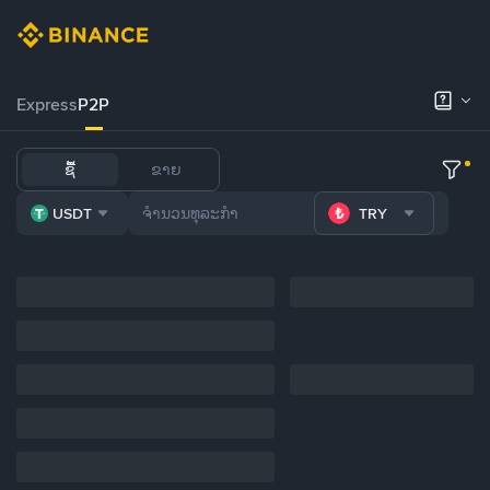
Express
P2P
ຊື້
ຂາຍ
USDT
TRY