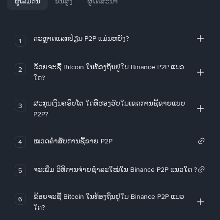
ຜູ້ເລີ່ມຕົ້ນ
ຂັ້ນສູງ
ຜູ້ໂຄສະນາ
ຕະຫຼາດແລກປ່ຽນ P2P ແມ່ນຫຍັງ?
1
ຂ້ອຍຈະຊື້ Bitcoin ໃນທ້ອງຖິ່ນຢູ່ໃນ Binance P2P ແນວ
2
ໃດ?
ສະກຸນເງິນຄຣິບໂຕ ໃດທີ່ຮອງຮັບໃນເຂດການຊື້ຂາຍແບບ
3
P2P?
ໝວດຄໍາສັບການຊື້ຂາຍ P2P
4
ຈະເພີ່ມ ວິທີການຈ່າຍຊຳລະໃໝ່ໃນ Binance P2P ແນວໃດ ?
5
ຂ້ອຍຈະຊື້ Bitcoin ໃນທ້ອງຖິ່ນຢູ່ໃນ Binance P2P ແນວ
6
ໃດ?