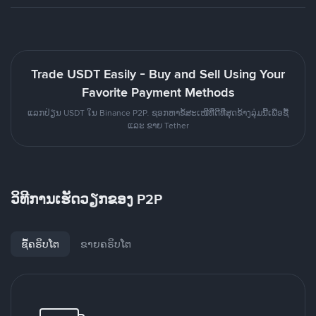
Trade USDT Easily - Buy and Sell Using Your
Favorite Payment Methods
ແລກປ່ຽນ USDT ໃນ Binance P2P. ຊອກຫາຂໍ້ສະເໜີທີ່ດີທີ່ສຸດຂ້າງລຸ່ມນີ້ເພື່ອຊື້
ແລະ ຂາຍ Tether
ວິທີການເຮັດວຽກຂອງ P2P
ຊື້ຄຣິບໂຕ
ຂາຍຄຣິບໂຕ